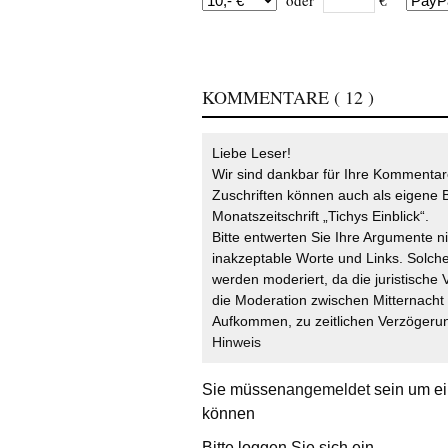
oder
€
KOMMENTARE
( 12 )
Liebe Leser!
Wir sind dankbar für Ihre Kommentare
Zuschriften können auch als eigene B
Monatszeitschrift „Tichys Einblick“.
Bitte entwerten Sie Ihre Argumente n
inakzeptable Worte und Links. Solche
werden moderiert, da die juristische 
die Moderation zwischen Mitternach
Aufkommen, zu zeitlichen Verzögerun
Hinweis
Sie müssen
angemeldet
sein um ei
können
Bitte loggen Sie sich ein