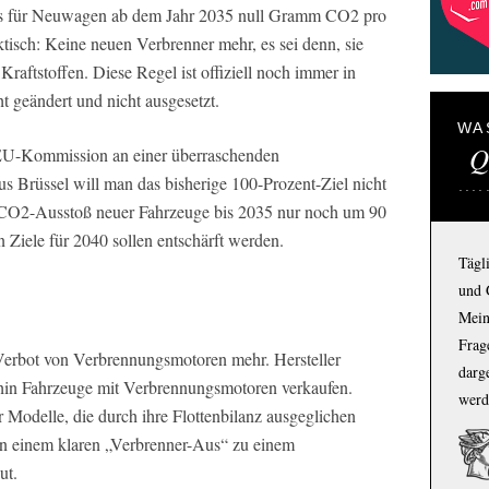
 das für Neuwagen ab dem Jahr 2035 null Gramm CO2 pro
ktisch: Keine neuen Verbrenner mehr, es sei denn, sie
 Kraftstoffen. Diese Regel ist offiziell noch immer in
t geändert und nicht ausgesetzt.
WA
Q
e EU-Kommission an einer überraschenden
 Brüssel will man das bisherige 100-Prozent-Ziel nicht
er CO2-Ausstoß neuer Fahrzeuge bis 2035 nur noch um 90
n Ziele für 2040 sollen entschärft werden.
Tägl
und 
Mein
Frage
 Verbot von Verbrennungsmotoren mehr. Hersteller
darg
hin Fahrzeuge mit Verbrennungsmotoren verkaufen.
werd
 Modelle, die durch ihre Flottenbilanz ausgeglichen
n einem klaren „Verbrenner-Aus“ zu einem
ut.