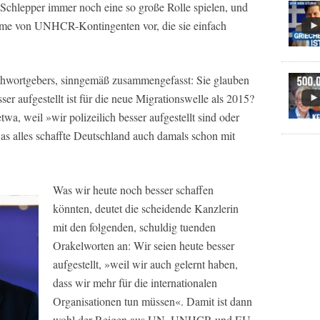
ie Schlepper immer noch eine so große Rolle spielen, und
ahme von UNHCR-Kontingenten vor, die sie einfach
chwortgebers, sinngemäß zusammengefasst: Sie glauben
er aufgestellt ist für die neue Migrationswelle als 2015?
wa, weil »wir polizeilich besser aufgestellt sind oder
as alles schaffte Deutschland auch damals schon mit
Was wir heute noch besser schaffen
könnten, deutet die scheidende Kanzlerin
mit den folgenden, schuldig tuenden
Orakelworten an: Wir seien heute besser
aufgestellt, »weil wir auch gelernt haben,
dass wir mehr für die internationalen
Organisationen tun müssen«. Damit ist dann
wohl der Reigen aus UN, UNHCR und EU