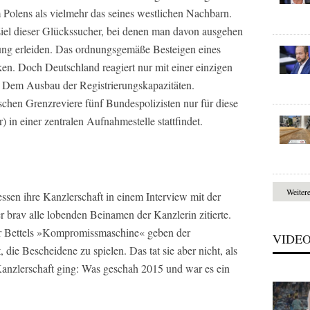
 Polens als vielmehr das seines westlichen Nachbarn.
Ziel dieser Glückssucher, bei denen man davon ausgehen
lgung erleiden. Das ordnungsgemäße Besteigen eines
n. Doch Deutschland reagiert nur mit einer einzigen
 Dem Ausbau der Registrierungskapazitäten.
schen Grenzreviere fünf Bundespolizisten nur für diese
r) in einer zentralen Aufnahmestelle stattfindet.
Weiter
ssen ihre Kanzlerschaft in einem Interview mit der
r brav alle lobenden Beinamen der Kanzlerin zitierte.
er Bettels »Kompromissmaschine« geben der
VIDE
die Bescheidene zu spielen. Das tat sie aber nicht, als
 Kanzlerschaft ging: Was geschah 2015 und war es ein