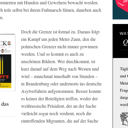
iformierten mit Hunden und Gewehren bewacht werden.
ch teils selbst bei ihrem Fußmarsch filmen, daneben auch
m.
Doch die Grenze ist formal zu. Daraus folgt
WA
ein Kampf um jeden Meter Zaun, den die
Q
polnischen Grenzer nicht immer gewinnen
werden. Und so kommt es auch zu
unschönen Bildern. Wer durchkommt, ist
kurz darauf auf dem Weg nach Westen und
Tägl
wird – manchmal innerhalb von Stunden –
und 
Mein
in Brandenburg oder andernorts ins deutsche
Frage
Asylverfahren aufgenommen. Besser konnte
darg
es keiner der Beteiligten treffen, weder der
 das
werd
weißrussische Präsident, der an der Sache
vielleicht sogar noch verdient, noch die
eintreffenden Migranten, die auf der Suche