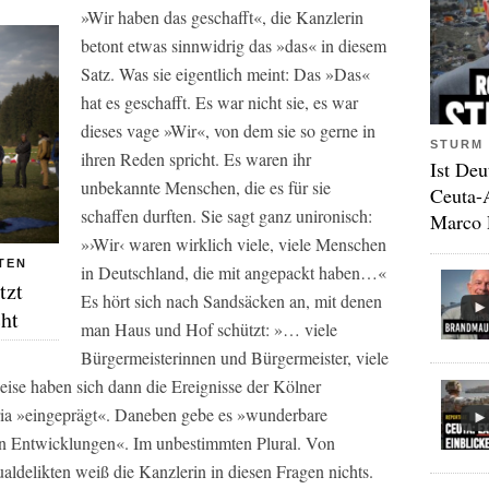
»Wir haben das geschafft«, die Kanzlerin
betont etwas sinnwidrig das »das« in diesem
Satz. Was sie eigentlich meint: Das »Das«
hat es geschafft. Es war nicht sie, es war
dieses vage »Wir«, von dem sie so gerne in
STURM 
ihren Reden spricht. Es waren ihr
Ist Deu
unbekannte Menschen, die es für sie
Ceuta-
schaffen durften. Sie sagt ganz unironisch:
Marco 
»›Wir‹ waren wirklich viele, viele Menschen
TEN
in Deutschland, die mit angepackt haben…«
tzt
Es hört sich nach Sandsäcken an, mit denen
cht
man Haus und Hof schützt: »… viele
Bürgermeisterinnen und Bürgermeister, viele
se haben sich dann die Ereignisse der Kölner
oria »eingeprägt«. Daneben gebe es »wunderbare
n Entwicklungen«. Im unbestimmten Plural. Von
ualdelikten weiß die Kanzlerin in diesen Fragen nichts.