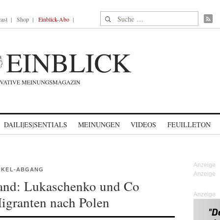
Suche nach:
ast
Shop
Einblick-Abo
DAILI|ES|SENTIALS
MEINUNGEN
VIDEOS
FEUILLETON
ERKEL-ABGANG
land: Lukaschenko und Co
Anzeige
igranten nach Polen