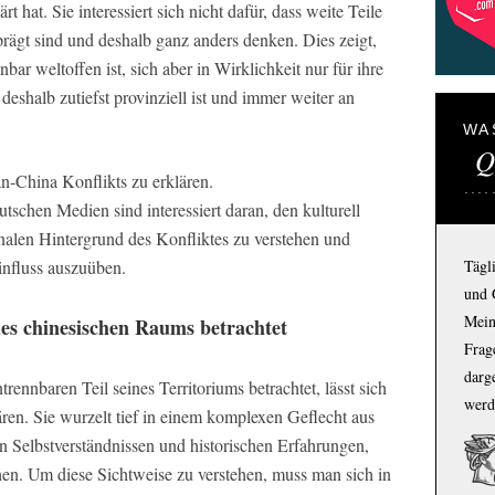
ärt hat. Sie interessiert sich nicht dafür, dass weite Teile
prägt sind und deshalb ganz anders denken. Dies zeigt,
bar weltoffen ist, sich aber in Wirklichkeit nur für ihre
deshalb zutiefst provinziell ist und immer weiter an
WA
Q
an-China Konflikts zu erklären.
tschen Medien sind interessiert daran, den kulturell
alen Hintergrund des Konfliktes zu verstehen und
influss auszuüben.
Tägl
und 
Mein
es chinesischen Raums betrachtet
Frage
darg
ennbaren Teil seines Territoriums betrachtet, lässt sich
werd
ären. Sie wurzelt tief in einem komplexen Geflecht aus
en Selbstverständnissen und historischen Erfahrungen,
hen. Um diese Sichtweise zu verstehen, muss man sich in