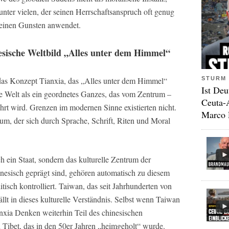
 unter vielen, der seinen Herrschaftsanspruch oft genug
seinen Gunsten anwendet.
esische Weltbild „Alles unter dem Himmel“
STURM 
 das Konzept Tianxia, das „Alles unter dem Himmel“
Ist Deu
ie Welt als ein geordnetes Ganzes, das vom Zentrum –
Ceuta-
hrt wird. Grenzen im modernen Sinne existierten nicht.
Marco 
aum, der sich durch Sprache, Schrift, Riten und Moral
h ein Staat, sondern das kulturelle Zentrum der
hinesisch geprägt sind, gehören automatisch zu diesem
isch kontrolliert. Taiwan, das seit Jahrhunderten von
llt in dieses kulturelle Verständnis. Selbst wenn Taiwan
anxia Denken weiterhin Teil des chinesischen
 Tibet, das in den 50er Jahren „heimgeholt“ wurde.