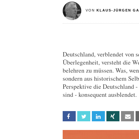
VON
KLAUS-JÜRGEN G
Deutschland, verblendet von s
Überlegenheit, versteht die We
belehren zu müssen. Was, wen
sondern aus historischem Selb
Perspektive die Deutschland - 
sind - konsequent ausblendet.
Facebook
Twitter
Linkedin
Xing
Em