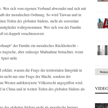
nde. Wer sich vom eigenen Verbund abwendet und sich mit
rhalb der moralischen Ordnung. So wird Taiwan und in
ten Teilen des globalen Südens, nicht als souveräne
enmitglieder wahrgenommen. Wer sich von der Familie
t ist doppelt verachtenswert.
erhaupt“ der Familie ein moralisches Rückholrecht –
ls tragische, aber zulässige Maßnahme betrachtet, wenn
Spiel steht.
erklärt, warum die Frage der territorialen Integrität in
Weiter
ist nicht nur eine Frage der Macht, sondern der
m Westen aufoktroyierte Völkerrecht angegriffen wird.
VIDE
d in China und in weiten Teilen des globalen Südens als
ve des globalen Südens nicht als moralische Instanz,