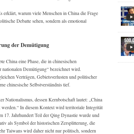
Es erklärt, warum viele Menschen in China die Frage
litische Debatte sehen, sondern als emotional
hrung der Demütigung
bte China eine Phase, die in chinesischen
r nationalen Demütigung“ bezeichnet wird.
ichen Verträgen, Gebietsverlusten und politischer
e chinesische Selbstverständnis tief.
ker Nationalismus, dessen Kernbotschaft lautet: „China
 werden.“ In diesem Kontext wird territoriale Integrität
im 17. Jahrhundert Teil der Qing Dynastie wurde und
rativ als Symbol der historischen Zersplitterung, die
 Taiwans wird daher nicht nur politisch, sondern