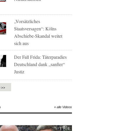
„Vorsätzliches
Staatsversagen“: Kölns
Abschiebe-Skandal weitet
sich aus
Der Fall Frida: Täterparadies
Deutschland dank „sanfter“
Justiz
e >>
O
» alle Videos