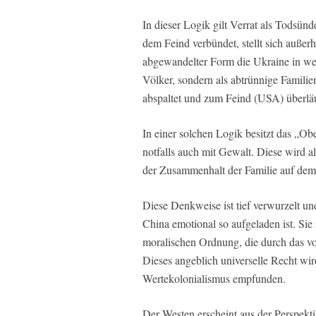
In dieser Logik gilt Verrat als Todsü
dem Feind verbündet, stellt sich auße
abgewandelter Form die Ukraine in wei
Völker, sondern als abtrünnige Famili
abspaltet und zum Feind (USA) überläuf
In einer solchen Logik besitzt das „Ob
notfalls auch mit Gewalt. Diese wird a
der Zusammenhalt der Familie auf dem 
Diese Denkweise ist tief verwurzelt und 
China emotional so aufgeladen ist. Sie 
moralischen Ordnung, die durch das vo
Dieses angeblich universelle Recht wir
Wertekolonialismus empfunden.
Der Westen erscheint aus der Perspekti