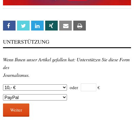
Facebook
Twitter
Linkedin
Xing
Email
Print
UNTERSTÜTZUNG
Wenn Ihnen unser Artikel gefallen hat: Unterstützen Sie diese Form
des
Journalismus.
oder
€
Weiter