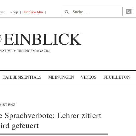
Suche nach:
ast
Shop
Einblick-Abo
DAILI|ES|SENTIALS
MEINUNGEN
VIDEOS
FEUILLETON
XISTENZ
 Sprachverbote: Lehrer zitiert
rd gefeuert