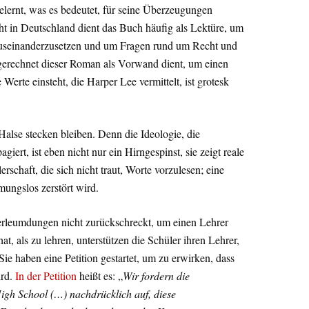
elernt, was es bedeutet, für seine Überzeugungen
ht in Deutschland dient das Buch häufig als Lektüre, um
auseinanderzusetzen und um Fragen rund um Recht und
sgerechnet dieser Roman als Vorwand dient, um einen
Werte einsteht, die Harper Lee vermittelt, ist grotesk
alse stecken bleiben. Denn die Ideologie, die
iert, ist eben nicht nur ein Hirngespinst, sie zeigt reale
schaft, die sich nicht traut, Worte vorzulesen; eine
mungslos zerstört wird.
erleumdungen nicht zurückschreckt, um einen Lehrer
at, als zu lehren, unterstützen die Schüler ihren Lehrer,
ie haben eine Petition gestartet, um zu erwirken, dass
ird.
In der Petition
heißt es: „
Wir fordern die
igh School (…) nachdrücklich auf, diese