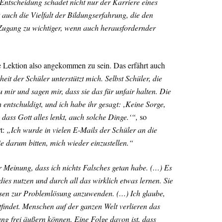
ntscheidung schadet nicht nur der Karriere eines
auch die Vielfalt der Bildungserfahrung, die den
 Zugang zu wichtiger, wenn auch herausfordernder
e Lektion also angekommen zu sein. Das erfährt auch
t der Schüler unterstützt mich. Selbst Schüler, die
 mir und sagen mir, dass sie das für unfair halten. Die
ch entschuldigt, und ich habe ihr gesagt: ‚Keine Sorge,
, dass Gott alles lenkt, auch solche Dinge.‘“,
so
rt:
„Ich wurde in vielen E-Mails der Schüler an die
ie darum bitten, mich wieder einzustellen.“
r Meinung, dass ich nichts Falsches getan habe. (…) Es
ies nutzen und durch all das wirklich etwas lernen. Sie
issen zur Problemlösung anzuwenden. (…) Ich glaube,
ttfindet. Menschen auf der ganzen Welt verlieren das
ung frei äußern können. Eine Folge davon ist, dass