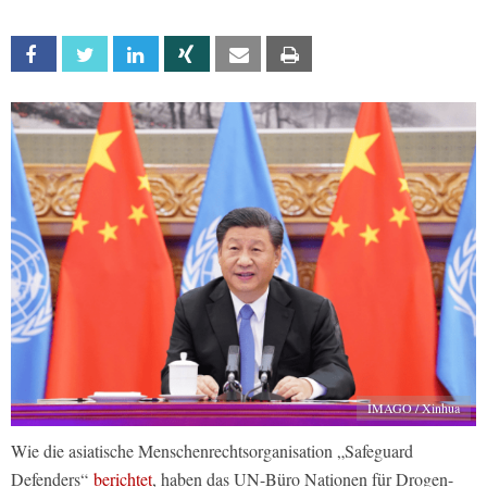
Facebook
Twitter
Linkedin
Xing
Email
Print
IMAGO / Xinhua
Wie die asiatische Menschenrechtsorganisation „Safeguard
Defenders“
berichtet
, haben das UN-Büro Nationen für Drogen-