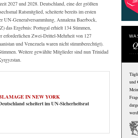
eit 2027 und 2028. Deutschland, eine der größten
echsmal Ratsmitglied, scheiterte bereits im ersten
der UN-Generalversammlung, Annalena Baerbock,
Z) das Ergebnis: Portugal erhielt 134 Stimmen,
er erforderlichen Zwei-Drittel-Mehrheit von 127
WA
Q
anistan und Venezuela waren nicht stimmberechtigt).
timmen. Weitere gewählte Mitglieder sind nun Trinidad
yrgyzstan.
Tägl
und 
Mein
BLAMAGE IN NEW YORK
Frage
Deutschland scheitert im UN-Sicherheitsrat
darg
werd