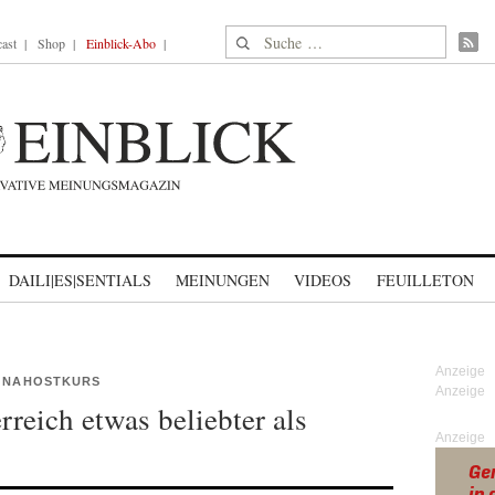
Suche nach:
ast
Shop
Einblick-Abo
DAILI|ES|SENTIALS
MEINUNGEN
VIDEOS
FEUILLETON
N NAHOSTKURS
reich etwas beliebter als
Anzeige