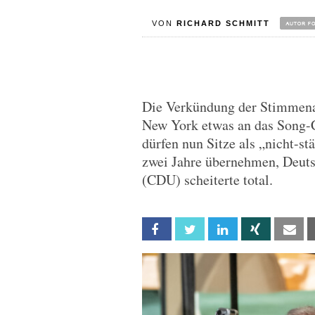
VON
RICHARD SCHMITT
Die Verkündung der Stimmena
New York etwas an das Song-C
dürfen nun Sitze als „nicht-s
zwei Jahre übernehmen, Deut
(CDU) scheiterte total.
Facebook
Twitter
Linkedin
Xing
Em