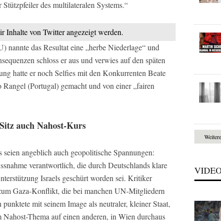
r Stützpfeiler des multilateralen Systems.“
ir Inhalte von Twitter angezeigt werden.
 nannte das Resultat eine „herbe Niederlage“ und
sequenzen schloss er aus und verwies auf den späten
ng hatte er noch Selfies mit den Konkurrenten Beate
o Rangel (Portugal) gemacht und von einer „fairen
-Sitz auch Nahost-Kurs
Weiter
s seien angeblich auch geopolitische Spannungen:
ssnahme verantwortlich, die durch Deutschlands klare
VIDE
erstützung Israels geschürt worden sei. Kritiker
 zum Gaza-Konflikt, die bei manchen UN-Mitgliedern
punktete mit seinem Image als neutraler, kleiner Staat,
m Nahost-Thema auf einen anderen, in Wien durchaus