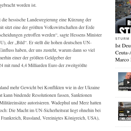
 gebracht worden ist.
 die hessische Landesregierung eine Kürzung der
 sitzt eine der größten Volkswirtschaften der Erde
scheidungen getroffen werden“, sagte Hessens Minister
STURM 
U), der „Bild“. Er stellt die hohen deutschen UN-
Ist Deu
Einfluss haben, der uns zusteht, warum dann so viel
Ceuta-
merhin einer der größten Geldgeber der
Marco 
4 mit rund 4,4 Milliarden Euro der zweitgrößte
chland mehr Gewicht bei Konflikten wie in der Ukraine
at kann bindende Resolutionen fassen, Sanktionen
ilitäreinsätze autorisieren. Wadephul und Merz hatten
Doch: Die Macht im UN-Sicherheitsrat liegt ohnehin bei
, Frankreich, Russland, Vereinigtes Königreich, USA),