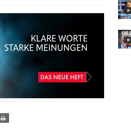
ail
Print