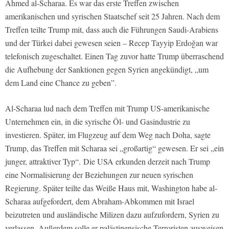
Ahmed al-Scharaa. Es war das erste Treffen zwischen
amerikanischen und syrischen Staatschef seit 25 Jahren. Nach dem
Treffen teilte Trump mit, dass auch die Führungen Saudi-Arabiens
und der Türkei dabei gewesen seien – Recep Tayyip Erdoğan war
telefonisch zugeschaltet. Einen Tag zuvor hatte Trump überraschend
die Aufhebung der Sanktionen gegen Syrien angekündigt, „um
dem Land eine Chance zu geben”.
Al-Scharaa lud nach dem Treffen mit Trump US-amerikanische
Unternehmen ein, in die syrische Öl- und Gasindustrie zu
investieren. Später, im Flugzeug auf dem Weg nach Doha, sagte
Trump, das Treffen mit Scharaa sei „großartig“ gewesen. Er sei „ein
junger, attraktiver Typ“. Die USA erkunden derzeit nach Trump
eine Normalisierung der Beziehungen zur neuen syrischen
Regierung. Später teilte das Weiße Haus mit, Washington habe al-
Scharaa aufgefordert, dem Abraham-Abkommen mit Israel
beizutreten und ausländische Milizen dazu aufzufordern, Syrien zu
verlassen. Außerdem solle er palästinensische Terroristen ausweisen