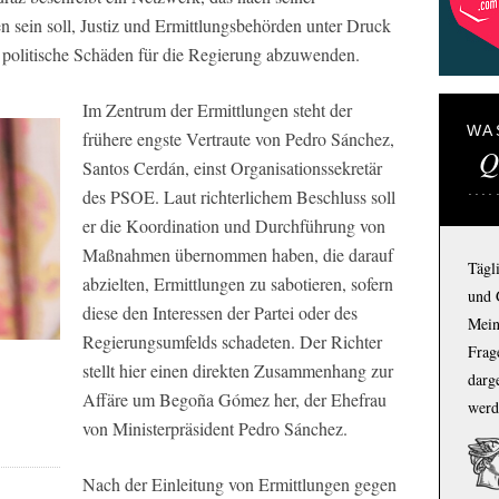
n sein soll, Justiz und Ermittlungsbehörden unter Druck
d politische Schäden für die Regierung abzuwenden.
Im Zentrum der Ermittlungen steht der
WA
frühere engste Vertraute von Pedro Sánchez,
Q
Santos Cerdán, einst Organisationssekretär
des PSOE. Laut richterlichem Beschluss soll
er die Koordination und Durchführung von
Maßnahmen übernommen haben, die darauf
Tägl
abzielten, Ermittlungen zu sabotieren, sofern
und 
diese den Interessen der Partei oder des
Mein
Regierungsumfelds schadeten. Der Richter
Frage
stellt hier einen direkten Zusammenhang zur
darg
Affäre um Begoña Gómez her, der Ehefrau
werd
von Ministerpräsident Pedro Sánchez.
Nach der Einleitung von Ermittlungen gegen