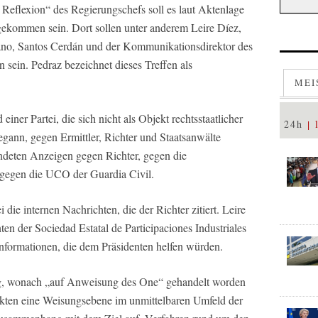
eflexion“ des Regierungschefs soll es laut Aktenlage
 gekommen sein. Dort sollen unter anderem Leire Díez,
rano, Santos Cerdán und der Kommunikationsdirektor des
sein. Pedraz bezeichnet dieses Treffen als
MEI
iner Partei, die sich nicht als Objekt rechtsstaatlicher
24h
egann, gegen Ermittler, Richter und Staatsanwälte
ndeten Anzeigen gegen Richter, gegen die
 gegen die UCO der Guardia Civil.
die internen Nachrichten, die der Richter zitiert. Leire
en der Sociedad Estatal de Participaciones Industriales
nformationen, die dem Präsidenten helfen würden.
g, wonach „auf Anweisung des One“ gehandelt worden
sakten eine Weisungsebene im unmittelbaren Umfeld der