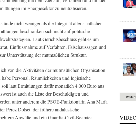
 Zusammenhang mit dem Ziel auf, Verfahren rund um den
ttlungen im Energiesektor zu neutralisieren.
tünde nicht weniger als die Integrität aller staatlicher
ittlungen beschränken sich nicht auf politische
wehrstrategien. Laut Gerichtsbeschluss geht es um
rat, Einflussnahme auf Verfahren, Falschaussagen und
zur Unterstützung der mutmaßlichen Struktur.
ch vor, die Aktivitäten der mutmaßlichen Organisation
ei habe Personal, Räumlichkeiten und logistische
z soll laut Ermittlungen dafür monatlich 4.000 Euro aus
swert ist auch die Liste der Beschuldigten und
Weiter
werden unter anderem die PSOE-Funktionärin Ana María
er Pérez Dolset, der frühere andalusische
VIDE
 mehrere Anwälte und ein Guardia-Civil-Beamter