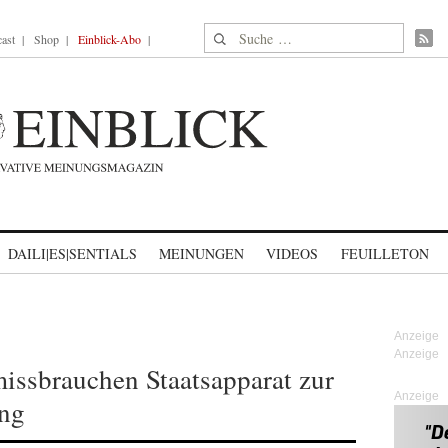
Suche nach:
ast
Shop
Einblick-Abo
DAILI|ES|SENTIALS
MEINUNGEN
VIDEOS
FEUILLETON
missbrauchen Staatsapparat zur
Anzeige
ung