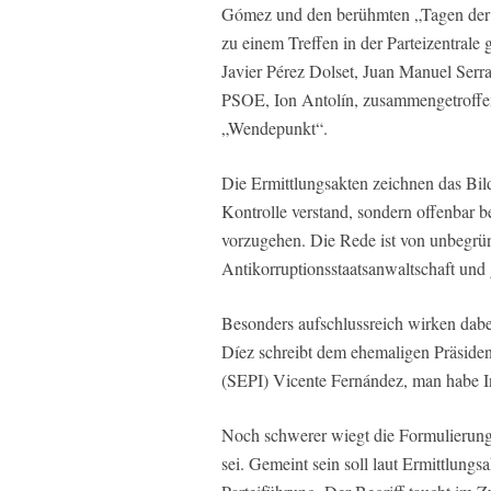
Gómez und den berühmten „Tagen der R
zu einem Treffen in der Parteizentrale
Javier Pérez Dolset, Juan Manuel Ser
PSOE, Ion Antolín, zusammengetroffen 
„Wendepunkt“.
Die Ermittlungsakten zeichnen das Bild e
Kontrolle verstand, sondern offenbar b
vorzugehen. Die Rede ist von unbegrü
Antikorruptionsstaatsanwaltschaft und
Besonders aufschlussreich wirken dabei 
Díez schreibt dem ehemaligen Präsident
(SEPI) Vicente Fernández, man habe I
Noch schwerer wiegt die Formulierun
sei. Gemeint sein soll laut Ermittlung