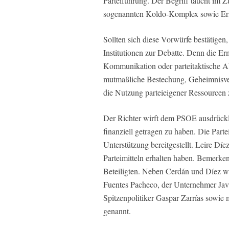
Parteiführung. Der Begriff taucht im
sogenannten Koldo-Komplex sowie Ermi
Sollten sich diese Vorwürfe bestätigen, s
Institutionen zur Debatte. Denn die Erm
Kommunikation oder parteitaktische Ab
mutmaßliche Bestechung, Geheimnisver
die Nutzung parteieigener Ressourcen 
Der Richter wirft dem PSOE ausdrückli
finanziell getragen zu haben. Die Part
Unterstützung bereitgestellt. Leire Díe
Parteimitteln erhalten haben. Bemerken
Beteiligten. Neben Cerdán und Díez 
Fuentes Pacheco, der Unternehmer Javi
Spitzenpolitiker Gaspar Zarrías sowie
genannt.