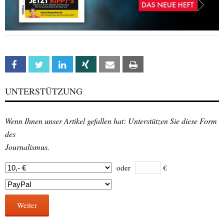
Facebook
Twitter
Linkedin
Xing
Email
Print
UNTERSTÜTZUNG
Wenn Ihnen unser Artikel gefallen hat: Unterstützen Sie diese Form
des
Journalismus.
oder
€
Weiter