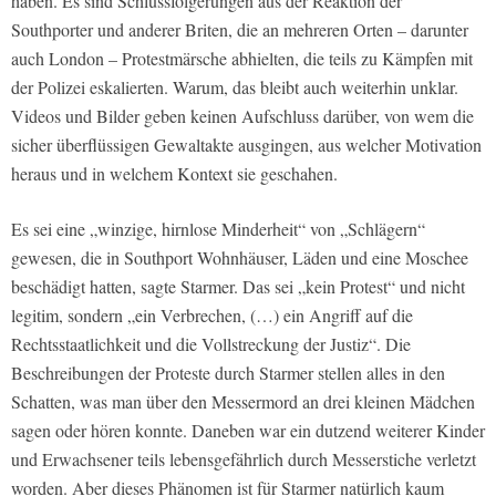
haben. Es sind Schlussfolgerungen aus der Reaktion der
Southporter und anderer Briten, die an mehreren Orten – darunter
auch London – Protestmärsche abhielten, die teils zu Kämpfen mit
der Polizei eskalierten. Warum, das bleibt auch weiterhin unklar.
Videos und Bilder geben keinen Aufschluss darüber, von wem die
sicher überflüssigen Gewaltakte ausgingen, aus welcher Motivation
heraus und in welchem Kontext sie geschahen.
Es sei eine „winzige, hirnlose Minderheit“ von „Schlägern“
gewesen, die in Southport Wohnhäuser, Läden und eine Moschee
beschädigt hatten, sagte Starmer. Das sei „kein Protest“ und nicht
legitim, sondern „ein Verbrechen, (…) ein Angriff auf die
Rechtsstaatlichkeit und die Vollstreckung der Justiz“. Die
Beschreibungen der Proteste durch Starmer stellen alles in den
Schatten, was man über den Messermord an drei kleinen Mädchen
sagen oder hören konnte. Daneben war ein dutzend weiterer Kinder
und Erwachsener teils lebensgefährlich durch Messerstiche verletzt
worden. Aber dieses Phänomen ist für Starmer natürlich kaum