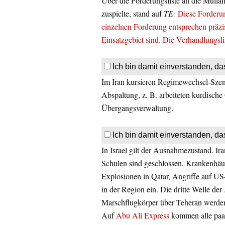
Über die Forderungsliste an die Mulla
zuspielte, stand auf
TE:
Diese Forderun
einzelnen Forderung entsprechen präzis
Einsatzgebiet sind. Die Verhandlungslist
Ich bin damit einverstanden, da
Im Iran kursieren Regimewechsel-Szen
Abspaltung, z. B. arbeiteten kurdische
Übergangsverwaltung.
Ich bin damit einverstanden, da
In Israel gilt der Ausnahmezustand. I
Schulen sind geschlossen, Krankenhä
Explosionen in Qatar, Angriffe auf US
in der Region ein. Die dritte Welle der 
Marschflugkörper über Teheran werden be
Auf
Abu Ali Express
kommen alle paa