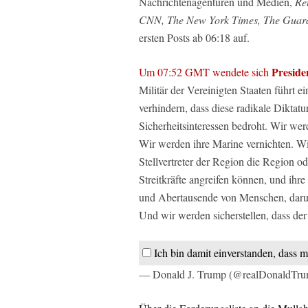
Nachrichtenagenturen und Medien,
Re
CNN, The New York Times, The Guardi
ersten Posts ab 06:18 auf.
Presid
Um 07:52 GMT wendete sich
Militär der Vereinigten Staaten führt 
verhindern, dass diese radikale Diktat
Sicherheitsinteressen bedroht. Wir wer
Wir werden ihre Marine vernichten. Wir 
Stellvertreter der Region die Region od
Streitkräfte angreifen können, und ih
und Abertausende von Menschen, darunt
Und wir werden sicherstellen, dass der
Ich bin damit einverstanden, dass m
— Donald J. Trump (@realDonaldTr