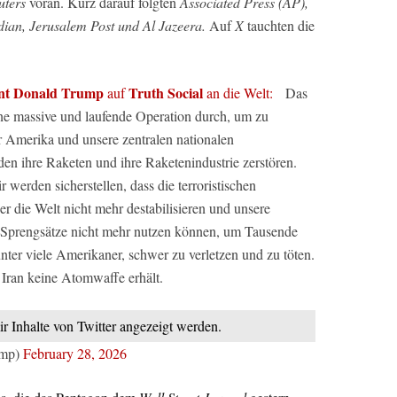
uters
voran. Kurz darauf folgten
Associated Press (AP),
an, Jerusalem Post und Al Jazeera.
Auf
X
tauchten die
ent Donald Trump
Truth Social
auf
an die Welt:
Das
eine massive und laufende Operation durch, um zu
ur Amerika und unsere zentralen nationalen
den ihre Raketen und ihre Raketenindustrie zerstören.
werden sicherstellen, dass die terroristischen
er die Welt nicht mehr destabilisieren und unsere
re Sprengsätze nicht mehr nutzen können, um Tausende
er viele Amerikaner, schwer zu verletzen und zu töten.
 Iran keine Atomwaffe erhält.
ir Inhalte von Twitter angezeigt werden.
ump)
February 28, 2026