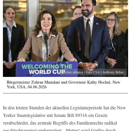
picture alliance / Sipa USA | Anthony Behar
Bürgermeister Zohran Mamdani und Governeur Kathy Hochul, New
York, USA, 04.06.2026
In den letzten Stunden der aktuellen Legislaturperiode hat die New
Yorker Staatslegislative mit Senate Bill S9316 ein Gesetz
verabschiedet, das zentrale Begriffe des Familienrechts radikal
geschlechtsneutral umformuliert. „Mutter“ wird künftig durch