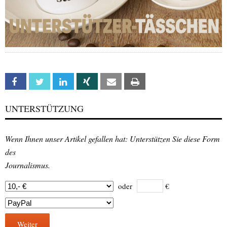
Facebook
Twitter
Linkedin
Xing
Email
Print
UNTERSTÜTZUNG
Wenn Ihnen unser Artikel gefallen hat: Unterstützen Sie diese Form
des
Journalismus.
oder
€
Weiter