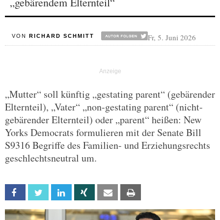
„gebärendem Elternteil“
Fr, 5. Juni 2026
VON
RICHARD SCHMITT
„Mutter“ soll künftig „gestating parent“ (gebärender
Elternteil), „Vater“ „non-gestating parent“ (nicht-
gebärender Elternteil) oder „parent“ heißen: New
Yorks Democrats formulieren mit der Senate Bill
S9316 Begriffe des Familien- und Erziehungsrechts
geschlechtsneutral um.
Facebook
Twitter
Linkedin
Xing
Email
Print