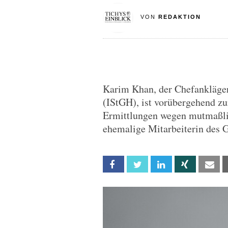
VON
REDAKTION
Karim Khan, der Chefankläger 
(IStGH), ist vorübergehend zu
Ermittlungen wegen mutmaßlic
ehemalige Mitarbeiterin des G
Facebook
Twitter
Linkedin
Xing
Em