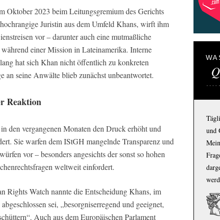
im Oktober 2023 beim Leitungsgremium des Gerichts
e hochrangige Juristin aus dem Umfeld Khans, wirft ihm
ienstreisen vor – darunter auch eine mutmaßliche
während einer Mission in Lateinamerika. Interne
WA
lang hat sich Khan nicht öffentlich zu konkreten
Q
e an seine Anwälte blieb zunächst unbeantwortet.
er Reaktion
Tägl
n in den vergangenen Monaten den Druck erhöht und
und 
dert. Sie warfen dem IStGH mangelnde Transparenz und
Mein
rfen vor – besonders angesichts der sonst so hohen
Frage
chenrechtsfragen weltweit einfordert.
darg
werd
n Rights Watch nannte die Entscheidung Khans, im
 abgeschlossen sei, „besorgniserregend und geeignet,
rschüttern“. Auch aus dem Europäischen Parlament