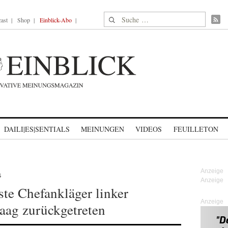
Suche nach:
ast
Shop
Einblick-Abo
DAILI|ES|SENTIALS
MEINUNGEN
VIDEOS
FEUILLETON
S
te Chefankläger linker
Anzeige
aag zurückgetreten