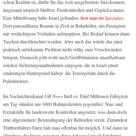
schon Realität ist, dürfte für das weit ausgebreitete Streckennetz
insgesamt utopisch bleiben: Passkontrollen und Gepäckscanner.
Eine Mittellösung habe Israel gefunden,
liest man im
Spectator
:
Dort patrouillieren Beamte in Zivil in Bahnhöfen, um Passagiere
mit verdächtigem Verhalten aufzuspüren. Bei Bedarf können dann
Taschen durchleuchtet werden. Aber auch das würde das einst
praktisch unbekannte Problem nicht völlig zum Verschwinden
bringen. Dennoch geht wohl auch Großbritannien unaufhaltsam
solchen Sicherungsmaßnahmen entgegen, die in Israel einen
eindeutigen Hintergrund haben: die Terrorgefahr durch die
Palästinenser.
Im Nachrichtenkanal
GB News
hieß es: Fünf Millionen Fahrgäste
am Tag stünden nur 3000 Bahnpolizisten gegenüber. Nun sind
Extrakräfte für landesweite Kontrollen angesetzt, was dann doch
eine allgemeinere Beunruhigung der Behörden verrät. Zumindest
Trittbrettfahrer-Taten hält man offenbar für möglich. Und dann ist
allerdings die Frage, wie man diese Art von Gewalt-Epidemie