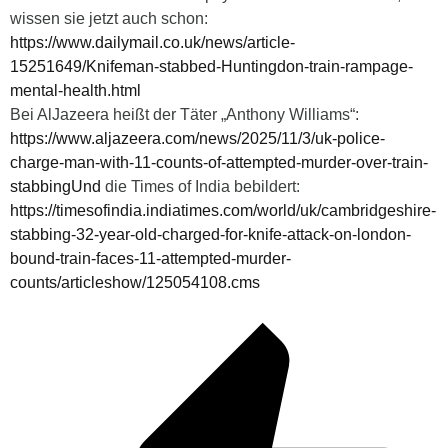
wissen sie jetzt auch schon:
https://www.dailymail.co.uk/news/article-
15251649/Knifeman-stabbed-Huntingdon-train-rampage-
mental-health.html
Bei AlJazeera heißt der Täter „Anthony Williams“:
https://www.aljazeera.com/news/2025/11/3/uk-police-
charge-man-with-11-counts-of-attempted-murder-over-train-
stabbingUnd
die Times of India bebildert:
https://timesofindia.indiatimes.com/world/uk/cambridgeshire-
stabbing-32-year-old-charged-for-knife-attack-on-london-
bound-train-faces-11-attempted-murder-
counts/articleshow/125054108.cms