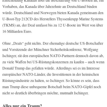
Entscheidung Kanadas über die Beschaffung von U-Booten an, ein
Vorhaben, das Kanada über Jahrzehnte an Deutschland binden
würde. Deutschland und Norwegen bieten Kanada gemeinsam den
U-Boot-Typ 212CD des Herstellers Thyssenkrupp Marine Systems
(TKMS) an, der Deal umfasst bis zu 12 U-Boote im Wert von über
16 Milliarden Euro.
Ohne „Deals“ geht nichts. Der ehemalige deutsche US-Botschafter
und Vorsitzende der Münchner Sicherheitskonferenz, Wolfgang
Ischinger, rät den europäischen NATO-Partnern dennoch davon ab,
zu viele Waffen bei US-Rüstungskonzernen zu kaufen – auch wenn
Donald Trump das gefallen würde. Allerdings sei es im Interesse
europäischer NATO-Länder, die Investitionen in der heimischen
Rüstungsindustrie zu halten, so Ischinger. So könne es sein, dass
man Trump diese unbequeme Botschaft beim NATO-Gipfel noch
nicht so deutlich überbringen möchte, mutmaßt Ischinger.
Alles nur ein Traum?