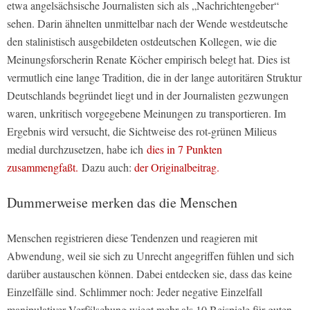
etwa angelsächsische Journalisten sich als „Nachrichtengeber“
sehen. Darin ähnelten unmittelbar nach der Wende westdeutsche
den stalinistisch ausgebildeten ostdeutschen Kollegen, wie die
Meinungsforscherin Renate Köcher empirisch belegt hat. Dies ist
vermutlich eine lange Tradition, die in der lange autoritären Struktur
Deutschlands begründet liegt und in der Journalisten gezwungen
waren, unkritisch vorgegebene Meinungen zu transportieren. Im
Ergebnis wird versucht, die Sichtweise des rot-grünen Milieus
medial durchzusetzen, habe ich
dies in 7 Punkten
zusammengfaßt.
Dazu auch:
der Originalbeitrag.
Dummerweise merken das die Menschen
Menschen registrieren diese Tendenzen und reagieren mit
Abwendung, weil sie sich zu Unrecht angegriffen fühlen und sich
darüber austauschen können. Dabei entdecken sie, dass das keine
Einzelfälle sind. Schlimmer noch: Jeder negative Einzelfall
manipulativer Verfälschung wiegt mehr als 10 Beispiele für guten,