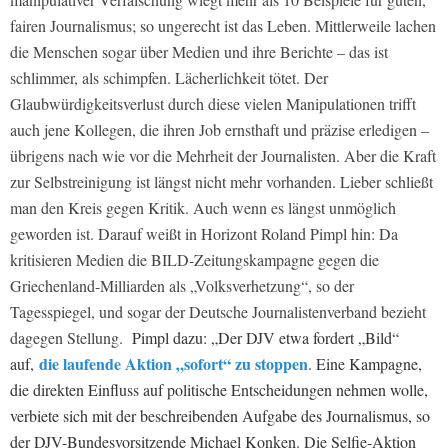
fairen Journalismus; so ungerecht ist das Leben. Mittlerweile lachen
die Menschen sogar über Medien und ihre Berichte – das ist
schlimmer, als schimpfen. Lächerlichkeit tötet. Der
Glaubwürdigkeitsverlust durch diese vielen Manipulationen trifft
auch jene Kollegen, die ihren Job ernsthaft und präzise erledigen –
übrigens nach wie vor die Mehrheit der Journalisten. Aber die Kraft
zur Selbstreinigung ist längst nicht mehr vorhanden. Lieber schließt
man den Kreis gegen Kritik. Auch wenn es längst unmöglich
geworden ist. Darauf weißt in Horizont Roland Pimpl hin: Da
kritisieren Medien die BILD-Zeitungskampagne gegen die
Griechenland-Milliarden als „Volksverhetzung“, so der
Tagesspiegel, und sogar der Deutsche Journalistenverband bezieht
dagegen Stellung.
Pimpl dazu: „Der DJV etwa fordert „Bild“
die laufende Aktion „sofort“ zu stoppen
auf,
. Eine Kampagne,
die direkten Einfluss auf politische Entscheidungen nehmen wolle,
verbiete sich mit der beschreibenden Aufgabe des Journalismus, so
der DJV-Bundesvorsitzende Michael Konken. Die Selfie-Aktion