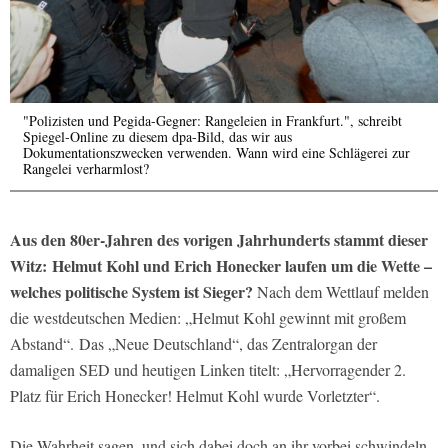
"Polizisten und Pegida-Gegner: Rangeleien in Frankfurt.", schreibt
Spiegel-Online zu diesem dpa-Bild, das wir aus
Dokumentationszwecken verwenden. Wann wird eine Schlägerei zur
Rangelei verharmlost?
Aus den 80er-Jahren des vorigen Jahrhunderts stammt dieser
Witz: Helmut Kohl und Erich Honecker laufen um die Wette –
welches politische System ist Sieger?
Nach dem Wettlauf melden
die westdeutschen Medien: „Helmut Kohl gewinnt mit großem
Abstand“. Das „Neue Deutschland“, das Zentralorgan der
damaligen SED und heutigen Linken titelt: „Hervorragender 2.
Platz für Erich Honecker! Helmut Kohl wurde Vorletzter“.
Die Wahrheit sagen, und sich dabei doch an ihr vorbei schwindeln