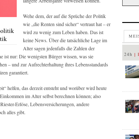
längere Arbeitsjahre vorweisen können.
Wehe dem, der auf die Sprüche der Politik
wie „die Renten sind sicher“ vertraut hat – er
olitik
wird zu wenig zum Leben haben. Das ist
MEI
tik
keine News. Über die tatsächliche Lage im
Alter sagen jedenfalls die Zahlen der
24h
e ist nur: Die wenigsten Bürger wissen, was sie
hen – und zur Aufrechterhaltung ihres Lebensstandards
ren garantiert.
it“ helfen, das derzeit entsteht und worüber wird heute
 Einkommen im Alter selbst berechnen können; also
Riester-Erlöse, Lebensversicherungen, andere
h alles gibt.