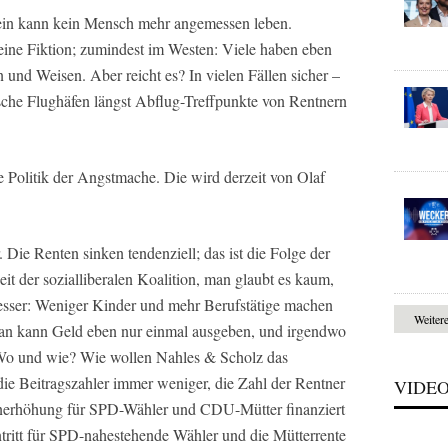
llein kann kein Mensch mehr angemessen leben.
 eine Fiktion; zumindest im Westen: Viele haben eben
n und Weisen. Aber reicht es? In vielen Fällen sicher –
tsche Flughäfen längst Abflug-Treffpunkte von Rentnern
e Politik der Angstmache. Die wird derzeit von Olaf
. Die Renten sinken tendenziell; das ist die Folge der
eit der sozialliberalen Koalition, man glaubt es kaum,
besser: Weniger Kinder und mehr Berufstätige machen
Weiter
an kann Geld eben nur einmal ausgeben, und irgendwo
 Wo und wie? Wie wollen Nahles & Scholz das
die Beitragszahler immer weniger, die Zahl der Rentner
VIDE
nerhöhung für SPD-Wähler und CDU-Mütter finanziert
tritt für SPD-nahestehende Wähler und die Mütterrente