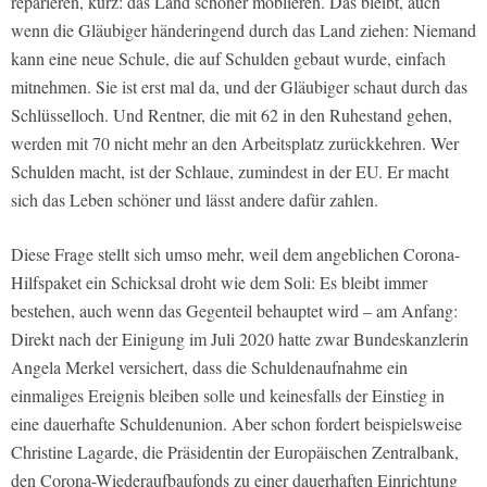
reparieren, kurz: das Land schöner möblieren. Das bleibt, auch
wenn die Gläubiger händeringend durch das Land ziehen: Niemand
kann eine neue Schule, die auf Schulden gebaut wurde, einfach
mitnehmen. Sie ist erst mal da, und der Gläubiger schaut durch das
Schlüsselloch. Und Rentner, die mit 62 in den Ruhestand gehen,
werden mit 70 nicht mehr an den Arbeitsplatz zurückkehren. Wer
Schulden macht, ist der Schlaue, zumindest in der EU. Er macht
sich das Leben schöner und lässt andere dafür zahlen.
Diese Frage stellt sich umso mehr, weil dem angeblichen Corona-
Hilfspaket ein Schicksal droht wie dem Soli: Es bleibt immer
bestehen, auch wenn das Gegenteil behauptet wird – am Anfang:
Direkt nach der Einigung im Juli 2020 hatte zwar Bundeskanzlerin
Angela Merkel versichert, dass die Schuldenaufnahme ein
einmaliges Ereignis bleiben solle und keinesfalls der Einstieg in
eine dauerhafte Schuldenunion. Aber schon fordert beispielsweise
Christine Lagarde, die Präsidentin der Europäischen Zentralbank,
den Corona-Wiederaufbaufonds zu einer dauerhaften Einrichtung