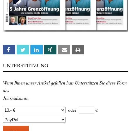
Facebook
Twitter
Linkedin
Xing
Email
Print
UNTERSTÜTZUNG
Wenn Ihnen unser Artikel gefallen hat: Unterstützen Sie diese Form
des
Journalismus.
oder
€