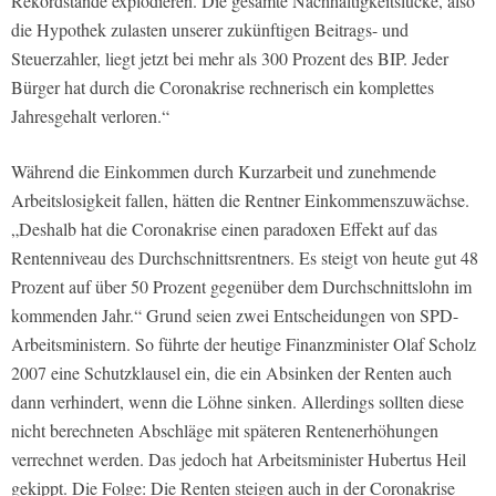
Rekordstände explodieren. Die gesamte Nachhaltigkeitslücke, also
die Hypothek zulasten unserer zukünftigen Beitrags- und
Steuerzahler, liegt jetzt bei mehr als 300 Prozent des BIP. Jeder
Bürger hat durch die Coronakrise rechnerisch ein komplettes
Jahresgehalt verloren.“
Während die Einkommen durch Kurzarbeit und zunehmende
Arbeitslosigkeit fallen, hätten die Rentner Einkommenszuwächse.
„Deshalb hat die Coronakrise einen paradoxen Effekt auf das
Rentenniveau des Durchschnittsrentners. Es steigt von heute gut 48
Prozent auf über 50 Prozent gegenüber dem Durchschnittslohn im
kommenden Jahr.“ Grund seien zwei Entscheidungen von SPD-
Arbeitsministern. So führte der heutige Finanzminister Olaf Scholz
2007 eine Schutzklausel ein, die ein Absinken der Renten auch
dann verhindert, wenn die Löhne sinken. Allerdings sollten diese
nicht berechneten Abschläge mit späteren Rentenerhöhungen
verrechnet werden. Das jedoch hat Arbeitsminister Hubertus Heil
gekippt. Die Folge: Die Renten steigen auch in der Coronakrise