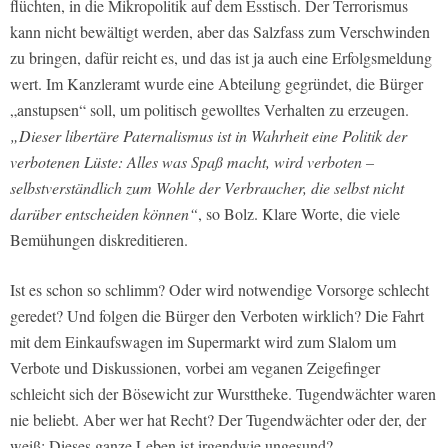
flüchten, in die Mikropolitik auf dem Esstisch. Der Terrorismus
kann nicht bewältigt werden, aber das Salzfass zum Verschwinden
zu bringen, dafür reicht es, und das ist ja auch eine Erfolgsmeldung
wert. Im Kanzleramt wurde eine Abteilung gegründet, die Bürger
„anstupsen“ soll, um politisch gewolltes Verhalten zu erzeugen.
„Dieser libertäre Paternalismus ist in Wahrheit eine Politik der
verbotenen Lüste: Alles was Spaß macht, wird verboten –
selbstverständlich zum Wohle der Verbraucher, die selbst nicht
darüber entscheiden können“
, so Bolz. Klare Worte, die viele
Bemühungen diskreditieren.
Ist es schon so schlimm? Oder wird notwendige Vorsorge schlecht
geredet? Und folgen die Bürger den Verboten wirklich? Die Fahrt
mit dem Einkaufswagen im Supermarkt wird zum Slalom um
Verbote und Diskussionen, vorbei am veganen Zeigefinger
schleicht sich der Bösewicht zur Wursttheke. Tugendwächter waren
nie beliebt. Aber wer hat Recht? Der Tugendwächter oder der, der
weiß: Dieses ganze Leben ist irgendwie ungesund?