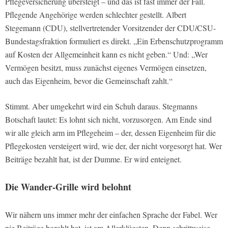
Pflegeversicherung übersteigt – und das ist fast immer der Fall.
Pflegende Angehörige werden schlechter gestellt. Albert
Stegemann (CDU), stellvertretender Vorsitzender der CDU/CSU-
Bundestagsfraktion formuliert es direkt. „Ein Erbenschutzprogramm
auf Kosten der Allgemeinheit kann es nicht geben.“ Und: „Wer
Vermögen besitzt, muss zunächst eigenes Vermögen einsetzen,
auch das Eigenheim, bevor die Gemeinschaft zahlt.“
Stimmt. Aber umgekehrt wird ein Schuh daraus. Stegmanns
Botschaft lautet: Es lohnt sich nicht, vorzusorgen. Am Ende sind
wir alle gleich arm im Pflegeheim – der, dessen Eigenheim für die
Pflegekosten versteigert wird, wie der, der nicht vorgesorgt hat. Wer
Beiträge bezahlt hat, ist der Dumme. Er wird enteignet.
Die Wander-Grille wird belohnt
Wir nähern uns immer mehr der einfachen Sprache der Fabel. Wer
nie Beiträge bezahlt hat, ist am Allerklügsten. Denn schrittweise