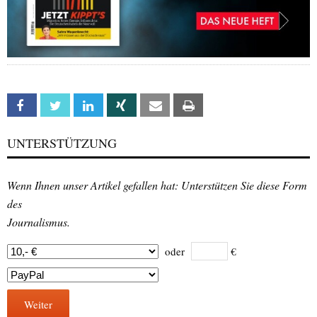
Facebook
Twitter
Linkedin
Xing
Email
Print
UNTERSTÜTZUNG
Wenn Ihnen unser Artikel gefallen hat: Unterstützen Sie diese Form
des
Journalismus.
oder
€
Weiter