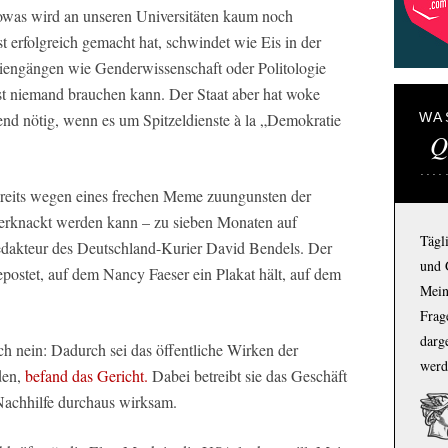
sowas wird an unseren Universitäten kaum noch
t erfolgreich gemacht hat, schwindet wie Eis in der
iengängen wie Genderwissenschaft oder Politologie
st niemand brauchen kann. Der Staat aber hat woke
gend nötig, wenn es um Spitzeldienste à la „Demokratie
WA
Q
ereits wegen eines frechen Meme zuungunsten der
verknackt werden kann – zu sieben Monaten auf
Tägl
akteur des Deutschland-Kurier David Bendels. Der
und 
postet, auf dem Nancy Faeser ein Plakat hält, auf dem
Mein
Frage
darg
ch nein: Dadurch sei das öffentliche Wirken der
werd
den,
befand das Gericht.
Dabei betreibt sie das Geschäft
achhilfe durchaus wirksam.