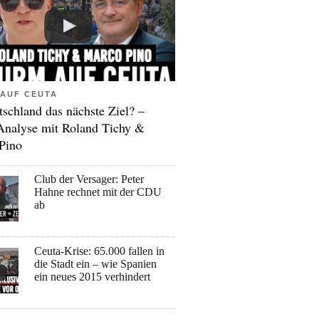
AUF CEUTA
tschland das nächste Ziel? –
Analyse mit Roland Tichy &
Pino
Club der Versager: Peter
Hahne rechnet mit der CDU
ab
Ceuta-Krise: 65.000 fallen in
die Stadt ein – wie Spanien
ein neues 2015 verhindert