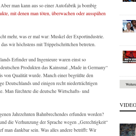
l. Aber man kann aus so einer Autofabrik ja bombig
ukte, mit denen man töten, überwachen oder ausspähen
icht mehr, was er mal war: Muskel der Exportindustrie.
as wir höchstens mit Trippelschrittchen betreten.
ands Erfinder und Ingenieure waren einst so
rn deutschen Produkten das Kainsmal „Made in Germany“
is von Qualität wurde. Manch einer begrüßte den
ge Deutschlands und einigen recht niederträchtigen
Weiter
e. Man fürchtete die deutsche Wirtschafts- und
VIDE
angenen Jahrzehnten Bahnbrechendes erfunden worden?
 und die Verhunzung der Sprache wegen „Gerechtigkeit“
arf man dankbar sein. Was alles andere betrifft: Wir