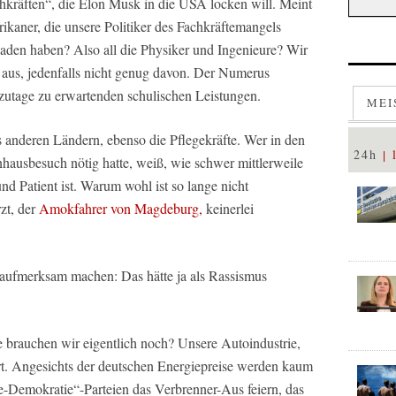
räften“, die Elon Musk in die USA locken will. Meint
rikaner, die unsere Politiker des Fachkräftemangels
laden haben? Also all die Physiker und Ingenieure? Wir
 aus, jedenfalls nicht genug davon. Der Numerus
tzutage zu erwartenden schulischen Leistungen.
MEI
s anderen Ländern, ebenso die Pflegekräfte. Wer in den
24h
ausbesuch nötig hatte, weiß, wie schwer mittlerweile
d Patient ist. Warum wohl ist so lange nicht
zt, der
Amokfahrer von Magdeburg,
keinerlei
 aufmerksam machen: Das hätte ja als Rassismus
e brauchen wir eigentlich noch? Unsere Autoindustrie,
ert. Angesichts der deutschen Energiepreise werden kaum
-Demokratie“-Parteien das Verbrenner-Aus feiern, das