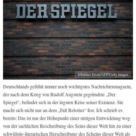
Johannes Eisele/AFP/Getty Images
Deutschlands gefühlt immer noch wichtigstes Nachrichtenmagazin,
der nach dem Krieg von Rudolf Augstein gegründete „Der
Spiegel“, befindet sich in der ärgsten Krise seiner Existenz. Sie
macht sich nicht nur an dem „Fall Relotius“ fest. Ich schrieb es
bereits: Das ist nur der Höhepunkt einer stetigen Entwicklung weg
von der sachlichen Beschreibung des Seins dieser Welt hin zu einer
schwülstig-literarischen Herschreibung des Scheins dieser Welt als