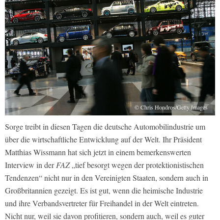
© Chris Hondros/Getty Images
Sorge treibt in diesen Tagen die deutsche Automobilindustrie um
über die wirtschaftliche Entwicklung auf der Welt. Ihr Präsident
Matthias Wissmann hat sich jetzt in einem bemerkenswerten
Interview in der
FAZ
„tief besorgt wegen der protektionistischen
Tendenzen“ nicht nur in den Vereinigten Staaten, sondern auch in
Großbritannien gezeigt. Es ist gut, wenn die heimische Industrie
und ihre Verbandsvertreter für Freihandel in der Welt eintreten.
Nicht nur, weil sie davon profitieren, sondern auch, weil es guter