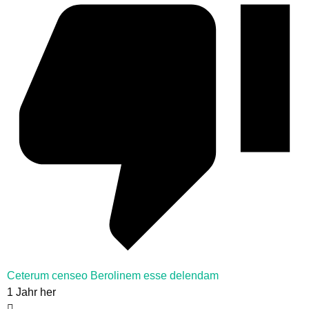
Ceterum censeo Berolinem esse delendam
1 Jahr her