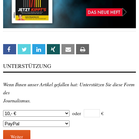
Facebook
Twitter
Linkedin
Xing
Email
Print
UNTERSTÜTZUNG
Wenn Ihnen unser Artikel gefallen hat: Unterstützen Sie diese Form
des
Journalismus.
oder
€
Weiter