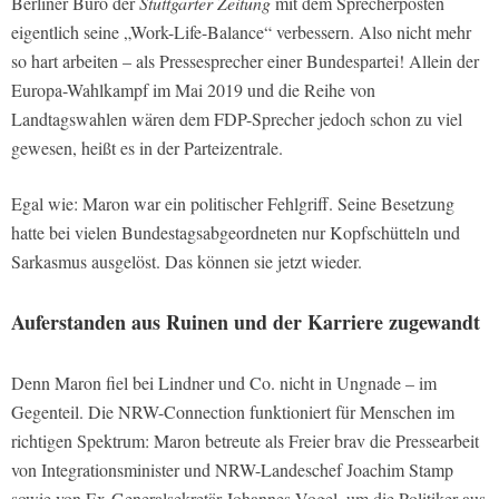
Berliner Büro der
Stuttgarter Zeitung
mit dem Sprecherposten
eigentlich seine „Work-Life-Balance“ verbessern. Also nicht mehr
so hart arbeiten – als Pressesprecher einer Bundespartei! Allein der
Europa-Wahlkampf im Mai 2019 und die Reihe von
Landtagswahlen wären dem FDP-Sprecher jedoch schon zu viel
gewesen, heißt es in der Parteizentrale.
Egal wie: Maron war ein politischer Fehlgriff. Seine Besetzung
hatte bei vielen Bundestagsabgeordneten nur Kopfschütteln und
Sarkasmus ausgelöst. Das können sie jetzt wieder.
Auferstanden aus Ruinen und der Karriere zugewandt
Denn Maron fiel bei Lindner und Co. nicht in Ungnade – im
Gegenteil. Die NRW-Connection funktioniert für Menschen im
richtigen Spektrum: Maron betreute als Freier brav die Pressearbeit
von Integrationsminister und NRW-Landeschef Joachim Stamp
sowie von Ex-Generalsekretär Johannes Vogel, um die Politiker aus