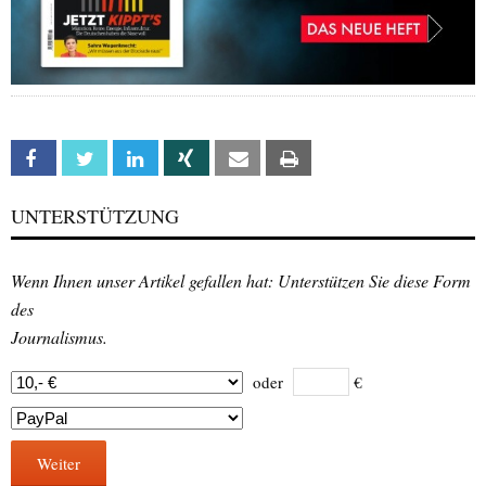
Facebook
Twitter
Linkedin
Xing
Email
Print
UNTERSTÜTZUNG
Wenn Ihnen unser Artikel gefallen hat: Unterstützen Sie diese Form
des
Journalismus.
oder
€
Weiter