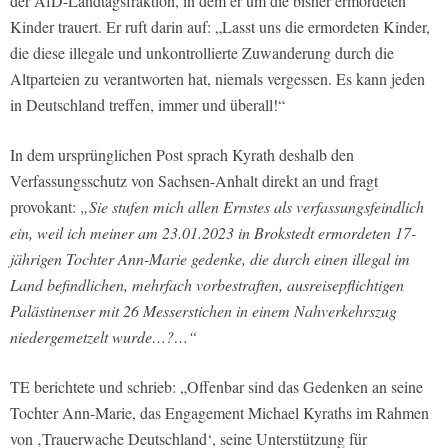
der AfD-Landtagsfraktion, in dem er um die bisher ermordeten
Kinder trauert. Er ruft darin auf: „Lasst uns die ermordeten Kinder,
die diese illegale und unkontrollierte Zuwanderung durch die
Altparteien zu verantworten hat, niemals vergessen. Es kann jeden
in Deutschland treffen, immer und überall!“
In dem ursprünglichen Post sprach Kyrath deshalb den
Verfassungsschutz von Sachsen-Anhalt direkt an und fragt
provokant:
„Sie stufen mich allen Ernstes als verfassungsfeindlich
ein, weil ich meiner am 23.01.2023 in Brokstedt ermordeten 17-
jährigen Tochter Ann-Marie gedenke, die durch einen illegal im
Land befindlichen, mehrfach vorbestraften, ausreisepflichtigen
Palästinenser mit 26 Messerstichen in einem Nahverkehrszug
niedergemetzelt wurde…?…“
TE berichtete und schrieb: „Offenbar sind das Gedenken an seine
Tochter Ann-Marie, das Engagement Michael Kyraths im Rahmen
von ‚Trauerwache Deutschland‘, seine Unterstützung für