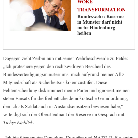
WOKE
TRANSFORMATION
Bundeswehr: Kaserne
in Munster darf nicht
mehr Hindenburg
heißen
Dagegen zieht Zerbin nun mit seiner Wehrbeschwerde zu Felde:
„Ich protestiere gegen den rechtswidrigen Bescheid des
Bundesverteidigungsministeriums, mich aufgrund meiner AfD-
Mitgliedschaft als Sicherheitsrisiko einzustufen. Diese
Fehlentscheidung diskriminiert meine Partei und ignoriert meinen
steten Einsatz für die freiheitliche demokratische Grundordnung,
den ich als Soldat auch in Auslandseinsätzen bewiesen habe,“
verteidigt sich der Oberstleutnant der Reserve im Gespräch mit
Tichys Einblick
.
„Ich bin überzeugter Demokrat, Europäer und NATO-Befürworter,