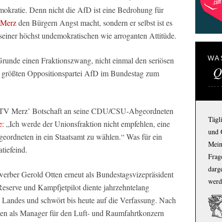
mokratie. Denn nicht die AfD ist eine Bedrohung für
 Merz
den Bürgern Angst macht, sondern er selbst ist es
seiner höchst undemokratischen wie arroganten Attitüde.
WA
unde einen Fraktionszwang, nicht einmal den seriösen
Q
zt größten Oppositionspartei AfD im Bundestag zum
t-TV Merz’ Botschaft an seine CDU/CSU-Abgeordneten
Tägl
e:
„Ich werde der Unionsfraktion nicht empfehlen, eine
und 
rdneten in ein Staatsamt zu wählen.“ Was für ein
Mein
tiefeind.
Frage
darg
erber Gerold Otten erneut als Bundestagsvizepräsident
werd
Reserve und Kampfjetpilot diente jahrzehntelang
s Landes und schwört bis heute auf die Verfassung. Nach
ten als Manager für den Luft- und Raumfahrtkonzern