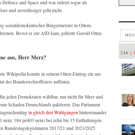
Defence and Space und war zuletzt sogar als
öser und zuverlässiger geht nicht.
ng sozialdemokratischer Bürgermeister in Ottens
 Bremen. Bevor er zur AfD kam, gehörte Gerold Otten
MEI
24h
eme aus, Herr Merz?
rte Wikipedia konnte in seinem Otten-Eintrag ein aus
tat des Bundeswehroffiziers auflisten.
 für jeden Demokraten wählbar, nur nicht für Merz und
 zum Schaden Deutschlands paktieren. Das Parlament
stagnachmittag
in gleich drei Wahlgängen
hintereinander
1 nein; 184 ja/403 nein) bei zehn bis 15 Enthaltungen.
 den Bundestagslegislaturen 2017/21 und 2021/2025