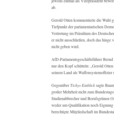
jeweils einmal als Vizepräsident bewo
ab.
Gerold Otten kommentierte die Wahl 
Tiefpunkt der parlamentarischen Demok
Vertretung im Präsidium des Deutschen
er nicht ausschließen, doch das hinge 
nicht geben wird.
AfD-Parlamentsgeschäftsführer Bernd
nur den Kopf schütteln: „Gerold Otten 
seinem Land als Waffensystemoffizier 
Gegenüber
Tichys Einblick
sagte Bauma
großer Mehrheit nicht zum Bundestags
Studienabbrecher und Berufsgrünen Omi
weder um Qualifikation noch Eignung g
berechtigte Mitgliedschaft im Bundest