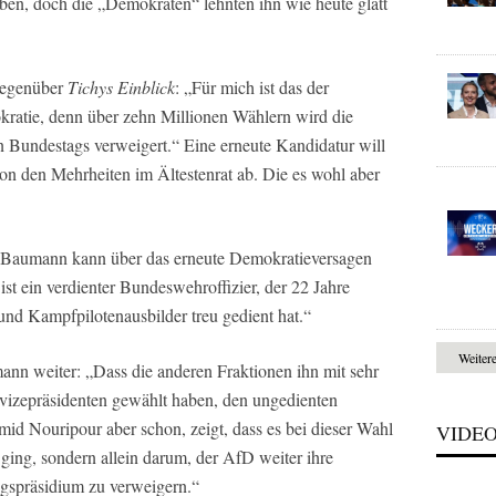
rben, doch die „Demokraten“ lehnten ihn wie heute glatt
gegenüber
Tichys Einblick
: „Für mich ist das der
ratie, denn über zehn Millionen Wählern wird die
 Bundestags verweigert.“ Eine erneute Kandidatur will
von den Mehrheiten im Ältestenrat ab. Die es wohl aber
 Baumann kann über das erneute Demokratieversagen
ist ein verdienter Bundeswehroffizier, der 22 Jahre
und Kampfpilotenausbilder treu gedient hat.“
Weiter
nn weiter: „Dass die anderen Fraktionen ihn mit sehr
vizepräsidenten gewählt haben, den ungedienten
d Nouripour aber schon, zeigt, dass es bei dieser Wahl
VIDE
ing, sondern allein darum, der AfD weiter ihre
agspräsidium zu verweigern.“