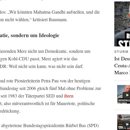
los: „Wir könnten Mahatma Gandhi aufstellen, und die
n nicht wählen,“ kritisiert Baumann.
tie, sondern um Ideologie
regierenden Merz nicht um Demokratie, sondern um
STURM 
Ist Deu
nstigen Kohl-CDU passt. Merz agiert wie das
Ceuta-
: Weil nicht sein kann, was nicht sein darf.
Marco 
d rote Pionierleiterin Petra Pau von der heutigen
undestag seit 2006 gleich fünf Mal ohne Probleme zur
 seit 1983 der Täterpartei SED und
ihren
also mitverantwortlich ist für Mauertote, politische
rdrückung.
 abgetretene Bundestagspräsidentin Bärbel Bas (SPD)