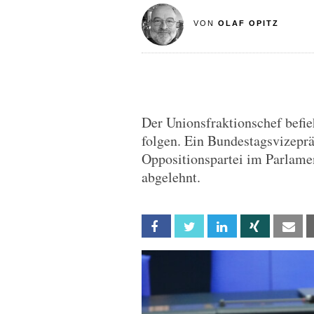
VON
OLAF OPITZ
Der Unionsfraktionschef befi
folgen. Ein Bundestagsvizeprä
Oppositionspartei im Parlamen
abgelehnt.
Facebook
Twitter
Linkedin
Xing
Em