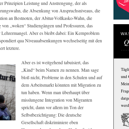
der Prinzipien Leistung und Anstrengung, der als
sierungswahn, die Absenkung von Anspruchsniveaus, die
tion an Bestnoten, der Abitur-Vollkasko-Wahn, die
g von „woken“ Studiengängen und Professuren, das
r Lehrermangel. Aber es bleibt dabei: Ein Kernproblem
WA
Q
espondiert qua Niveauabsenkungen wechselseitig mit den
t letztere.
Aber es ist weitgehend tabuisiert, das
Tägl
„Kind“ beim Namen zu nennen. Man sage
und 
bloß nicht, Probleme in den Schulen und auf
Mein
dem Arbeitsmarkt könnten mit Migration zu
Frage
tun haben. Wenn man überhaupt über
darg
misslungene Integration von Migranten
werd
spricht, dann vor allem im Ton der
Selbstbezichtigung: Die deutsche
Gesellschaft diskriminiere eben