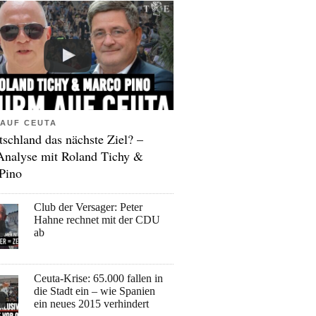
AUF CEUTA
tschland das nächste Ziel? –
Analyse mit Roland Tichy &
Pino
Club der Versager: Peter
Hahne rechnet mit der CDU
ab
Ceuta-Krise: 65.000 fallen in
die Stadt ein – wie Spanien
ein neues 2015 verhindert