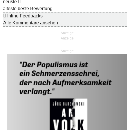
neuste
älteste
beste Bewertung
Inline Feedbacks
Alle Kommentare ansehen
Anzeige