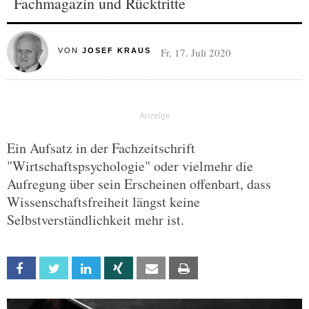
Fachmagazin und Rücktritte
Fr, 17. Juli 2020
VON
JOSEF KRAUS
Ein Aufsatz in der Fachzeitschrift
"Wirtschaftspsychologie" oder vielmehr die
Aufregung über sein Erscheinen offenbart, dass
Wissenschaftsfreiheit längst keine
Selbstverständlichkeit mehr ist.
Facebook
Twitter
Linkedin
Xing
Email
Print