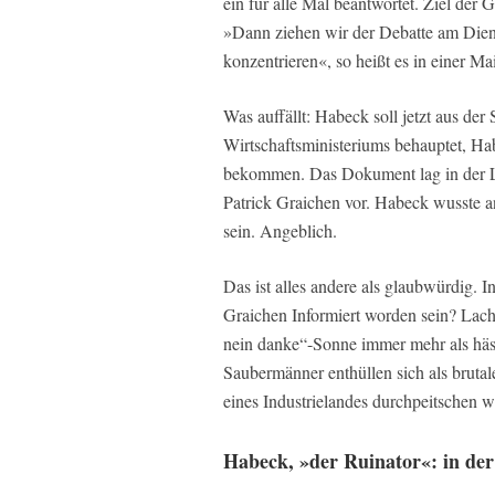
ein für alle Mal beantwortet. Ziel der
»Dann ziehen wir der Debatte am Dien
konzentrieren«, so heißt es in einer Ma
Was auffällt: Habeck soll jetzt aus de
Wirtschaftsministeriums behauptet, Ha
bekommen. Das Dokument lag in der L
Patrick Graichen vor. Habeck wusste an
sein. Angeblich.
Das ist alles andere als glaubwürdig. I
Graichen Informiert worden sein? Lach
nein danke“-Sonne immer mehr als häs
Saubermänner enthüllen sich als brutal
eines Industrielandes durchpeitschen wi
Habeck, »der Ruinator«: in de