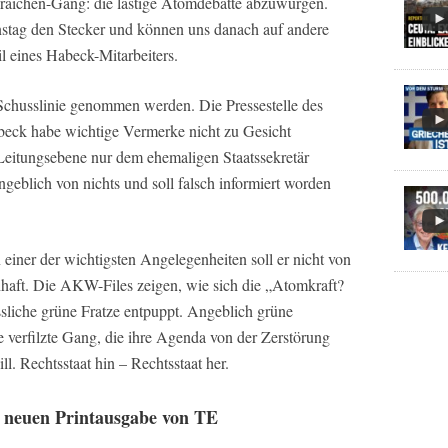
 Graichen-Gang: die lästige Atomdebatte abzuwürgen.
stag den Stecker und können uns danach auf andere
il eines Habeck-Mitarbeiters.
r Schusslinie genommen werden. Die Pressestelle des
beck habe wichtige Vermerke nicht zu Gesicht
eitungsebene nur dem ehemaligen Staatssekretär
geblich von nichts und soll falsch informiert worden
n einer der wichtigsten Angelegenheiten soll er nicht von
haft. Die AKW-Files zeigen, wie sich die „Atomkraft?
sliche grüne Fratze entpuppt. Angeblich grüne
e verfilzte Gang, die ihre Agenda von der Zerstörung
ll. Rechtsstaat hin – Rechtsstaat her.
r neuen Printausgabe von TE