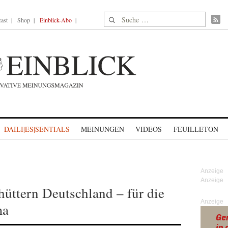
Suche nach:
ast
Shop
Einblick-Abo
DAILI|ES|SENTIALS
MEINUNGEN
VIDEOS
FEUILLETON
hüttern Deutschland – für die
Anzeige
ma