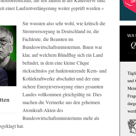
itsbereitschaft, die seit Jahren in der Kaltreserve sind.
t einer Laufzeitverlängerung weiter geprüft werden.«
Sie wussten also sehr wohl, wie kritisch die
Stromversorgung in Deutschland ist, die
WA
Fachleute, die Beamten im
Q
Bundeswirtschaftsministerium. Ihnen war
klar, auf welchem Blindflug sich ein Land
befindet, in dem eine kleine Clique
rücksichtslos gut funktionierende Kern- und
Tägl
Kohlekraftwerke abschaltet und der eine
und 
sichere Energieversorgung eines gesamten
Mein
Landes vollkommen gleichgültig ist. Dies
Frage
tten
machen die Vermerke aus den geheimen
darg
Atomkraft-Akten des
werd
Bundeswirtschaftsministeriums mehr als
sgeklagt hat.