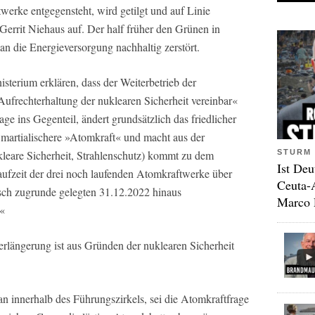
erke entgegensteht, wird getilgt und auf Linie
Gerrit Niehaus auf. Der half früher den Grünen in
 die Energieversorgung nachhaltig zerstört.
sterium erklären, dass der Weiterbetrieb der
ufrechterhaltung der nuklearen Sicherheit vereinbar«
age ins Gegenteil, ändert grundsätzlich das friedlicher
martialischere »Atomkraft« und macht aus der
STURM 
leare Sicherheit, Strahlenschutz) kommt zu dem
Ist Deu
aufzeit der drei noch laufenden Atomkraftwerke über
Ceuta-
isch zugrunde gelegten 31.12.2022 hinaus
Marco 
.«
erlängerung ist aus Gründen der nuklearen Sicherheit
n innerhalb des Führungszirkels, sei die Atomkraftfrage