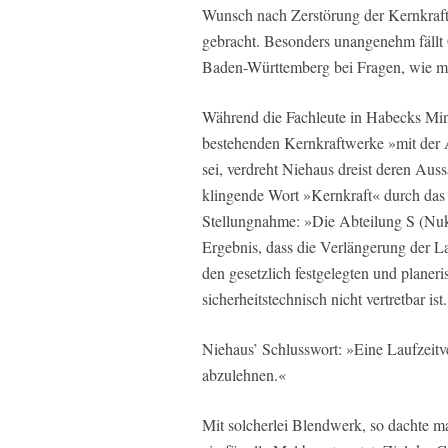
Wunsch nach Zerstörung der Kernkraftw
gebracht. Besonders unangenehm fällt 
Baden-Württemberg bei Fragen, wie man
Während die Fachleute in Habecks Mini
bestehenden Kernkraftwerke »mit der A
sei, verdreht Niehaus dreist deren Auss
klingende Wort »Kernkraft« durch das 
Stellungnahme: »Die Abteilung S (Nuk
Ergebnis, dass die Verlängerung der L
den gesetzlich festgelegten und planer
sicherheitstechnisch nicht vertretbar ist
Niehaus’ Schlusswort: »Eine Laufzeitv
abzulehnen.«
Mit solcherlei Blendwerk, so dachte ma