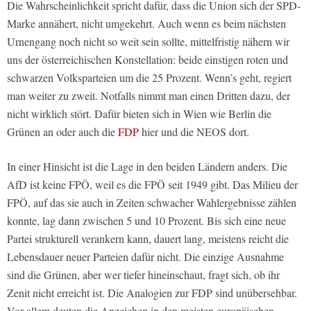
Die Wahrscheinlichkeit spricht dafür, dass die Union sich der SPD-
Marke annähert, nicht umgekehrt. Auch wenn es beim nächsten
Urnengang noch nicht so weit sein sollte, mittelfristig nähern wir
uns der österreichischen Konstellation: beide einstigen roten und
schwarzen Volksparteien um die 25 Prozent. Wenn’s geht, regiert
man weiter zu zweit. Notfalls nimmt man einen Dritten dazu, der
nicht wirklich stört. Dafür bieten sich in Wien wie Berlin die
Grünen an oder auch die
FDP
hier und die NEOS dort.
In einer Hinsicht ist die Lage in den beiden Ländern anders. Die
AfD ist keine FPÖ, weil es die FPÖ seit 1949 gibt. Das Milieu der
FPÖ, auf das sie auch in Zeiten schwacher Wahlergebnisse zählen
konnte, lag dann zwischen 5 und 10 Prozent. Bis sich eine neue
Partei strukturell verankern kann, dauert lang, meistens reicht die
Lebensdauer neuer Parteien dafür nicht. Die einzige Ausnahme
sind die Grünen, aber wer tiefer hineinschaut, fragt sich, ob ihr
Zenit nicht erreicht ist. Die Analogien zur FDP sind unübersehbar.
Vor allem deuten die Anzeichen in den meisten europäischen