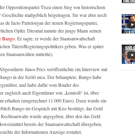
er Oppositionspartei Tisza einen Sieg von historischem
“-Geschichte maßgeblich beigetragen. Sie war aber noch
das de facto Parteiorgan der neuen Regierungspartei,
eblichen Opfer. Diesmal nannte der junge Mann seinen
r Bango
. Er sagte, er werde der Staatsanwaltschaft
hen Täters/Regierungspolitikers geben. Was er später
en Staatsanwälten mitteilte).
bgeordnete János Pócs veröffentlichte ein Interview mit
n Bango in der Szölő utca. Der behauptete, Bango habe
gegenüber, und habe dafür vom Bruder des
r zugleich auch Eigentümer von „kontroll“ ist, über
int erhalten (umgerechnet 11.000 Euro). Dazu wurde ein
eblich Bango im Gespräch mit Kiss bestätigt, das Geld
 Rechtsanwalts wurde angegeben, über den das Geld
 Beweismittel bereits der Staatsanwaltschaft übergeben,
esichts der Informationen Anzeige erstattet.