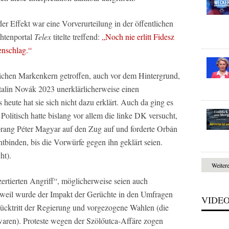
er Effekt war eine Vorverurteilung in der öffentlichen
htenportal
Telex
titelte treffend:
„Noch nie erlitt Fidesz
enschlag.“
ichen Markenkern getroffen, auch vor dem Hintergrund,
atalin Novák 2023 unerklärlicherweise einen
s heute hat sie sich nicht dazu erklärt. Auch da ging es
litisch hatte bislang vor allem die linke DK versucht,
prang Péter Magyar auf den Zug auf und forderte Orbán
tbinden, bis die Vorwürfe gegen ihn geklärt seien.
ht).
Weiter
rtierten Angriff“, möglicherweise seien auch
rweil wurde der Impakt der Gerüchte in den Umfragen
VIDE
Rücktritt der Regierung und vorgezogene Wahlen (die
waren). Proteste wegen der Szölőutca-Affäre zogen