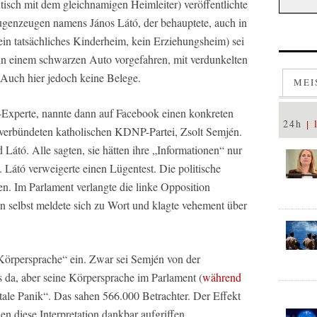
ntisch mit dem gleichnamigen Heimleiter) veröffentlichte
ugenzeugen namens János Látó, der behauptete, auch in
in tatsächliches Kinderheim, kein Erziehungsheim) sei
„in einem schwarzen Auto vorgefahren, mit verdunkelten
 Auch hier jedoch keine Belege.
MEI
-Experte, nannte dann auf Facebook einen konkreten
24h
verbündeten katholischen KDNP-Partei, Zsolt Semjén.
 Látó. Alle sagten, sie hätten ihre „Informationen“ nur
 Látó verweigerte einen Lügentest. Die politische
n. Im Parlament verlangte die linke Opposition
 selbst meldete sich zu Wort und klagte vehement über
Körpersprache“ ein. Zwar sei Semjén von der
 da, aber seine Körpersprache im Parlament (
während
totale Panik“. Das sahen 566.000 Betrachter. Der Effekt
en diese Interpretation dankbar aufgriffen.