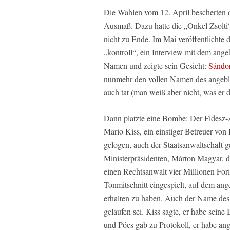
Die Wahlen vom 12. April bescherten d
Ausmaß. Dazu hatte die „Onkel Zsolti
nicht zu Ende. Im Mai veröffentlichte 
„kontroll“, ein Interview mit dem ang
Namen und zeigte sein Gesicht:
Sándo
nunmehr den vollen Namen des angeblic
auch tat (man weiß aber nicht, was er d
Dann platzte eine Bombe: Der Fidesz-A
Mario Kiss, ein einstiger Betreuer vo
gelogen, auch der Staatsanwaltschaft 
Ministerpräsidenten, Márton Magyar, de
einen Rechtsanwalt vier Millionen For
Tonmitschnitt eingespielt, auf dem ang
erhalten zu haben. Auch der Name des
gelaufen sei. Kiss sagte, er habe seine
und Pócs gab zu Protokoll, er habe ang