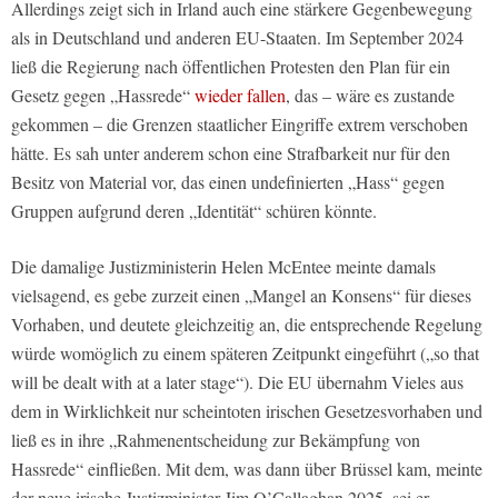
Allerdings zeigt sich in Irland auch eine stärkere Gegenbewegung
als in Deutschland und anderen EU-Staaten. Im September 2024
ließ die Regierung nach öffentlichen Protesten den Plan für ein
Gesetz gegen „Hassrede“
wieder fallen
, das – wäre es zustande
gekommen – die Grenzen staatlicher Eingriffe extrem verschoben
hätte. Es sah unter anderem schon eine Strafbarkeit nur für den
Besitz von Material vor, das einen undefinierten „Hass“ gegen
Gruppen aufgrund deren „Identität“ schüren könnte.
Die damalige Justizministerin Helen McEntee meinte damals
vielsagend, es gebe zurzeit einen „Mangel an Konsens“ für dieses
Vorhaben, und deutete gleichzeitig an, die entsprechende Regelung
würde womöglich zu einem späteren Zeitpunkt eingeführt („so that
will be dealt with at a later stage“). Die EU übernahm Vieles aus
dem in Wirklichkeit nur scheintoten irischen Gesetzesvorhaben und
ließ es in ihre „Rahmenentscheidung zur Bekämpfung von
Hassrede“ einfließen. Mit dem, was dann über Brüssel kam, meinte
der neue irische Justizminister Jim O’Callaghan 2025, sei er