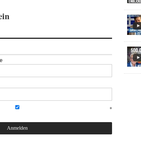
ein
se