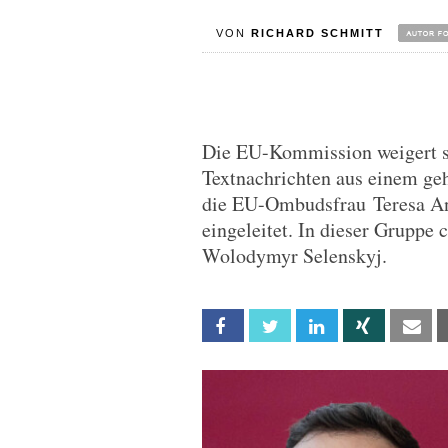
VON
RICHARD SCHMITT
Die EU-Kommission weigert si
Textnachrichten aus einem ge
die EU-Ombudsfrau Teresa An
eingeleitet. In dieser Gruppe 
Wolodymyr Selenskyj.
Facebook
Twitter
Linkedin
Xing
Em