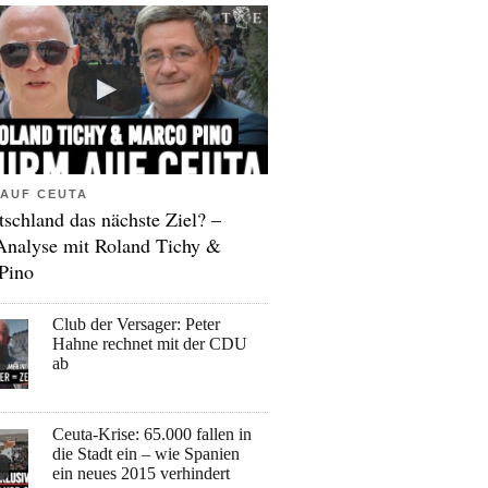
AUF CEUTA
tschland das nächste Ziel? –
Analyse mit Roland Tichy &
Pino
Club der Versager: Peter
Hahne rechnet mit der CDU
ab
Ceuta-Krise: 65.000 fallen in
die Stadt ein – wie Spanien
ein neues 2015 verhindert