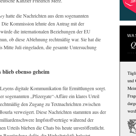
deutsche Kanzler Friedrich Merz.
ney
hatte die Nachrichten aus dem sogenannten
 Die Kommission lehnte den Antrag mit der
 würde die internationalen Beziehungen der EU
WA
un, ob diese Ablehnung rechtmäßig war. Sie hat die
Q
Mitte Juli eingeladen, die gesamte Untersuchung
 blieb ebenso geheim
Tägl
und 
er Leyens digitale Kommunikation für Ermittlungen sorgt.
Mein
r sogenannten „Pfizergate“-Affäre ein klares Urteil
Frage
darg
rechtmäßig den Zugang zu Textnachrichten zwischen
werd
Bourla verweigert. Diese Nachrichten stammten aus der
milliardenschwere Impfstoffverträge während der
n Urteils blieben die Chats bis heute unveröffentlicht.
 Begründung dafür, die Hinhaltetaktik belastet