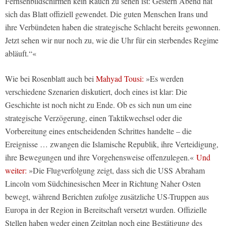
Fernsehbildschirmen kein Rauch zu sehen ist: Gestern Abend hat
sich das Blatt offiziell gewendet. Die guten Menschen Irans und
ihre Verbündeten haben die strategische Schlacht bereits gewonnen.
Jetzt sehen wir nur noch zu, wie die Uhr für ein sterbendes Regime
abläuft.“«
Wie bei Rosenblatt auch bei
Mahyad Tousi:
»Es werden
verschiedene Szenarien diskutiert, doch eines ist klar: Die
Geschichte ist noch nicht zu Ende. Ob es sich nun um eine
strategische Verzögerung, einen Taktikwechsel oder die
Vorbereitung eines entscheidenden Schrittes handelte – die
Ereignisse … zwangen die Islamische Republik, ihre Verteidigung,
ihre Bewegungen und ihre Vorgehensweise offenzulegen.«
Und
weiter:
»Die Flugverfolgung zeigt, dass sich die USS Abraham
Lincoln vom Südchinesischen Meer in Richtung Naher Osten
bewegt, während Berichten zufolge zusätzliche US-Truppen aus
Europa in der Region in Bereitschaft versetzt wurden. Offizielle
Stellen haben weder einen Zeitplan noch eine Bestätigung des