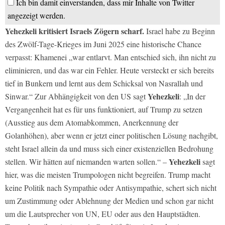
Ich bin damit einverstanden, dass mir Inhalte von Twitter
angezeigt werden.
Yehezkeli kritisiert Israels Zögern scharf.
Israel habe zu Beginn
des Zwölf-Tage-Krieges im Juni 2025 eine historische Chance
verpasst: Khamenei „war entlarvt. Man entschied sich, ihn nicht zu
eliminieren, und das war ein Fehler. Heute versteckt er sich bereits
tief in Bunkern und lernt aus dem Schicksal von Nasrallah und
Yehezkeli
Sinwar.“ Zur Abhängigkeit von den US sagt
: „In der
Vergangenheit hat es für uns funktioniert, auf Trump zu setzen
(Ausstieg aus dem Atomabkommen, Anerkennung der
Golanhöhen), aber wenn er jetzt einer politischen Lösung nachgibt,
steht Israel allein da und muss sich einer existenziellen Bedrohung
Yehezkeli
stellen. Wir hätten auf niemanden warten sollen.“ –
sagt
hier, was die meisten Trumpologen nicht begreifen. Trump macht
keine Politik nach Sympathie oder Antisympathie, schert sich nicht
um Zustimmung oder Ablehnung der Medien und schon gar nicht
um die Lautsprecher von UN, EU oder aus den Hauptstädten.