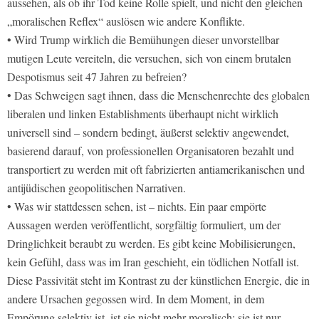
aussehen, als ob ihr Tod keine Rolle spielt, und nicht den gleichen
„moralischen Reflex“ auslösen wie andere Konflikte.
• Wird Trump wirklich die Bemühungen dieser unvorstellbar
mutigen Leute vereiteln, die versuchen, sich von einem brutalen
Despotismus seit 47 Jahren zu befreien?
• Das Schweigen sagt ihnen, dass die Menschenrechte des globalen
liberalen und linken Establishments überhaupt nicht wirklich
universell sind – sondern bedingt, äußerst selektiv angewendet,
basierend darauf, von professionellen Organisatoren bezahlt und
transportiert zu werden mit oft fabrizierten antiamerikanischen und
antijüdischen geopolitischen Narrativen.
• Was wir stattdessen sehen, ist – nichts. Ein paar empörte
Aussagen werden veröffentlicht, sorgfältig formuliert, um der
Dringlichkeit beraubt zu werden. Es gibt keine Mobilisierungen,
kein Gefühl, dass was im Iran geschieht, ein tödlichen Notfall ist.
Diese Passivität steht im Kontrast zu der künstlichen Energie, die in
andere Ursachen gegossen wird. In dem Moment, in dem
Empörung selektiv ist, ist sie nicht mehr moralisch; sie ist nur