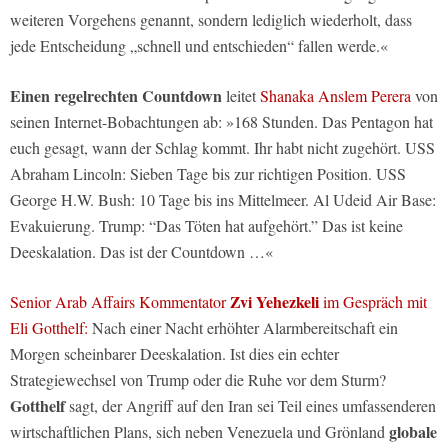
weiteren Vorgehens genannt, sondern lediglich wiederholt, dass
jede Entscheidung „schnell und entschieden“ fallen werde.«
Einen regelrechten Countdown
leitet
Shanaka Anslem Perera
von
seinen Internet-Bobachtungen ab: »168 Stunden. Das Pentagon hat
euch gesagt, wann der Schlag kommt. Ihr habt nicht zugehört. USS
Abraham Lincoln: Sieben Tage bis zur richtigen Position. USS
George H.W. Bush: 10 Tage bis ins Mittelmeer. Al Udeid Air Base:
Evakuierung. Trump: “Das Töten hat aufgehört.” Das ist keine
Deeskalation. Das ist der Countdown …«
Zvi Yehezkeli
Senior Arab Affairs Kommentator
im Gespräch mit
Eli Gotthelf:
Nach einer Nacht erhöhter Alarmbereitschaft ein
Morgen scheinbarer Deeskalation. Ist dies ein echter
Strategiewechsel von Trump oder die Ruhe vor dem Sturm?
Gotthelf
sagt, der Angriff auf den Iran sei Teil eines umfassenderen
globale
wirtschaftlichen Plans, sich neben Venezuela und Grönland