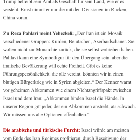
Trump betreibt sein Amt als Geschäft für sein Land, wie er es
versteht. Ernst nimmt er nur die mit den Divisionen im Rücken,
China voran.
Zu Reza Pahlavi meint Yehezkeli:
„Der Iran ist ein Mosaik
verschiedener Gruppen: Kurden, Belutschen, Aserbaidschaner. Sie
wollen nicht zur Monarchie zurück, die sie selbst vertrieben haben.
Pahlavi kann eine Symbolfigur für den Übergang sein, aber die
iranische Bevölkerung will echte Freiheit. Gibt es keine
Führungspersönlichkeit, die alle vereint, könnten wir in einen
blutigen Bürgerkrieg wie in Syrien abgleiten.“ Der Kenner warnt
vor geheimen Abkommen wie einem Nichtangriffspakt zwischen
Israel und dem Iran: „Abkommen binden Israel die Hände. In
unserer Region gilt jeder, der ein Abkommen anstrebt, als schwach.
Wir müssen uns alle Optionen offenhalten.“
Die arabische und türkische Furcht:
Israel würde am meisten
vom Ende des Iran-Regimes profitieren: durch Beseitigung der