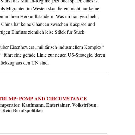
türzt das Mullah-Regime jetzt oder später, eines ist
rs als Migranten im Westen skandieren, nicht nur keine
en in ihren Herkunftsländern. Was im Iran geschieht,
n. China hat keine Chancen zwischen Kaspisee und
rtigen Einfluss ziemlich leise Stück für Stück.
 über Eisenhowers „militärisch-industriellem Komplex“
ührt eine gerade Linie zur neuen US-Strategie, deren
 Rückzug aus den UN sind.
TRUMP: POMP AND CIRCUMSTANCE
Imperator. Kaufmann. Entertainer. Volkstribun.
– Kein Berufspolitiker