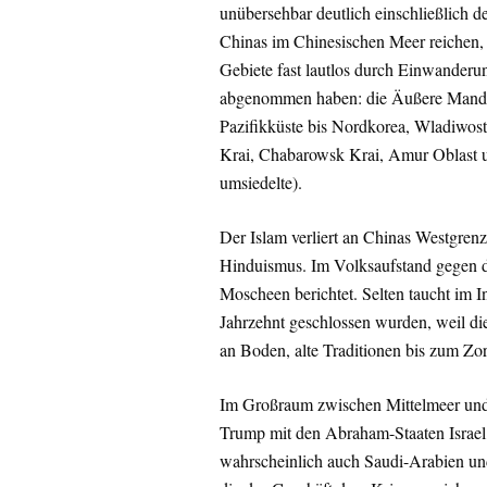
unübersehbar deutlich einschließlich d
Chinas im Chinesischen Meer reichen, i
Gebiete fast lautlos durch Einwanderu
abgenommen haben: die Äußere Mandsch
Pazifikküste bis Nordkorea, Wladiwos
Krai, Chabarowsk Krai, Amur Oblast 
umsiedelte).
Der Islam verliert an Chinas Westgren
Hinduismus. Im Volksaufstand gegen 
Moscheen berichtet. Selten taucht im I
Jahrzehnt geschlossen wurden, weil die
an Boden, alte Traditionen bis zum Z
Im Großraum zwischen Mittelmeer und K
Trump mit den Abraham-Staaten Israe
wahrscheinlich auch Saudi-Arabien un