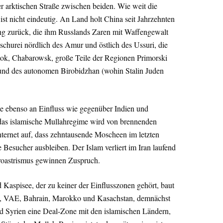
er arktischen Straße zwischen beiden. Wie weit die
st nicht eindeutig. An Land holt China seit Jahrzehnten
ng zurück, die ihm Russlands Zaren mit Waffengewalt
urei nördlich des Amur und östlich des Ussuri, die
tok, Chabarowsk, große Teile der Regionen Primorski
und des autonomen Birobidzhan (wohin Stalin Juden
ze ebenso an Einfluss wie gegenüber Indien und
das islamische Mullahregime wird von brennenden
nternet auf, dass zehntausende Moscheen im letzten
 Besucher ausbleiben. Der Islam verliert im Iran laufend
oroastrismus gewinnen Zuspruch.
aspisee, der zu keiner der Einflusszonen gehört, baut
l, VAE, Bahrain, Marokko und Kasachstan, demnächst
d Syrien eine Deal-Zone mit den islamischen Ländern,