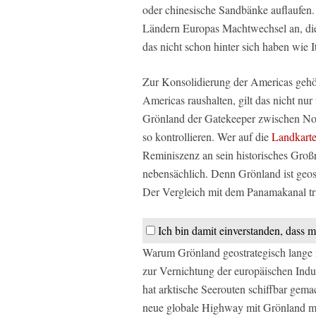
oder chinesische Sandbänke auflaufen. 
Ländern Europas Machtwechsel an, die s
das nicht schon hinter sich haben wie It
Zur Konsolidierung der Americas gehö
Americas raushalten, gilt das nicht nu
Grönland der Gatekeeper zwischen Nor
so kontrollieren. Wer auf die
Landkart
Reminiszenz an sein historisches Großre
nebensächlich. Denn Grönland ist geostr
Der Vergleich mit dem Panamakanal tri
Ich bin damit einverstanden, dass m
Warum Grönland geostrategisch lange im
zur Vernichtung der europäischen Indus
hat arktische Seerouten schiffbar gemac
neue globale Highway mit Grönland mi