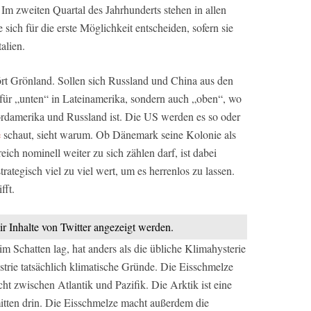
Im zweiten Quartal des Jahrhunderts stehen in allen
ich für die erste Möglichkeit entscheiden, sofern sie
alien.
rt Grönland. Sollen sich Russland und China aus den
r für „unten“ in Lateinamerika, sondern auch „oben“, wo
damerika und Russland ist. Die US werden es so oder
e
schaut, sieht warum. Ob Dänemark seine Kolonie als
ich nominell weiter zu sich zählen darf, ist dabei
ategisch viel zu viel wert, um es herrenlos zu lassen.
fft.
ir Inhalte von Twitter angezeigt werden.
 Schatten lag, hat anders als die übliche Klimahysterie
trie tatsächlich klimatische Gründe. Die Eisschmelze
ht zwischen Atlantik und Pazifik. Die Arktik ist eine
tten drin. Die Eisschmelze macht außerdem die