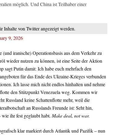
ralien möglich. Und China ist Teilhaber einer
ir Inhalte von Twitter angezeigt werden.
uary 9, 2026
he (und iranische) Operationsbasis aus dem Verkehr zu
öl wieder nutzen zu können, ist eine Seite der Aktion
mp sagt Putin damit: Ich habe euch mehrfach den
t angeboten für das Ende des Ukraine-Krieges verbunden
onen. Ich lasse mich nicht endlos hinhalten und nehme
nflotte den Stützpunkt Venezuela weg. Kommen wir
ht Russland keine Schattenflotte mehr, weil die
ralbotschaft an Russlands Freunde ist: Seht hin,
wie ihr fest geglaubt habt.
Make deal, not war.
grafisch klar markiert durch Atlantik und Pazifik – nun