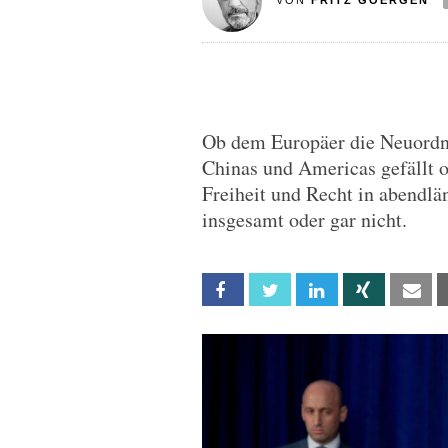
VON
FRITZ GOERGEN
Ob dem Europäer die Neuordnu
Chinas und Americas gefällt od
Freiheit und Recht in abendlä
insgesamt oder gar nicht.
Facebook
Twitter
Linkedin
Xing
Em