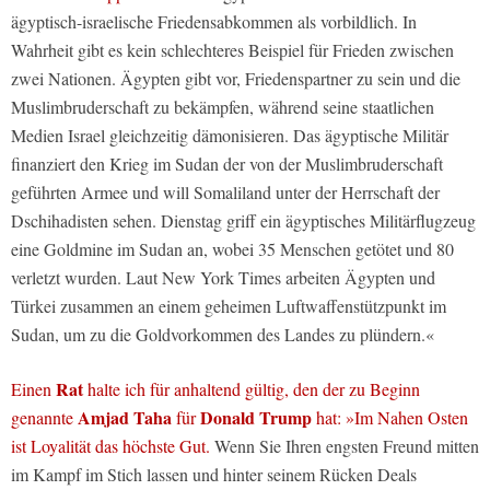
ägyptisch-israelische Friedensabkommen als vorbildlich. In
Wahrheit gibt es kein schlechteres Beispiel für Frieden zwischen
zwei Nationen. Ägypten gibt vor, Friedenspartner zu sein und die
Muslimbruderschaft zu bekämpfen, während seine staatlichen
Medien Israel gleichzeitig dämonisieren. Das ägyptische Militär
finanziert den Krieg im Sudan der von der Muslimbruderschaft
geführten Armee und will Somaliland unter der Herrschaft der
Dschihadisten sehen. Dienstag griff ein ägyptisches Militärflugzeug
eine Goldmine im Sudan an, wobei 35 Menschen getötet und 80
verletzt wurden. Laut New York Times arbeiten Ägypten und
Türkei zusammen an einem geheimen Luftwaffenstützpunkt im
Sudan, um zu die Goldvorkommen des Landes zu plündern.«
Rat
Einen
halte ich für anhaltend gültig, den der zu Beginn
Amjad Taha
Donald Trump
genannte
für
hat: »Im Nahen Osten
ist Loyalität das höchste Gut.
Wenn Sie Ihren engsten Freund mitten
im Kampf im Stich lassen und hinter seinem Rücken Deals