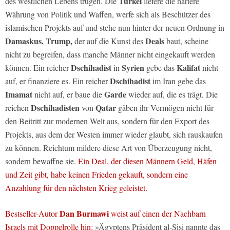
Türkei
des westlichen Lebens trugen. Die
liefere die härtere
Währung von Politik und Waffen, werfe sich als Beschützer des
islamischen Projekts auf und stehe nun hinter der neuen Ordnung in
Damaskus. Trump,
Deals
der auf die Kunst des
baut, scheine
nicht zu begreifen, dass manche Männer nicht eingekauft werden
Dschihadist
Syrien
Kalifat
können. Ein reicher
in
gebe das
nicht
Dschihadist
auf, er finanziere es. Ein reicher
im Iran gebe das
Imamat
Garde
nicht auf, er baue die
wieder auf, die es trägt. Die
Dschihadisten
Qatar
reichen
von
gäben ihr Vermögen nicht für
den Beitritt zur modernen Welt aus, sondern für den Export des
Projekts, aus dem der Westen immer wieder glaubt, sich rauskaufen
zu können. Reichtum mildere diese Art von Überzeugung nicht,
sondern bewaffne sie.
Ein Deal, der diesen Männern Geld, Häfen
und Zeit gibt, habe keinen Frieden gekauft, sondern eine
Anzahlung für den nächsten Krieg geleistet.
Dan Burmawi
Bestseller-Autor
weist auf einen der Nachbarn
Israels mit Doppelrolle hin:
»Ägyptens Präsident al-Sisi nannte das