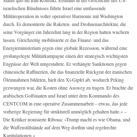
Status quo im Iran-Konflikt. Erstmals in der Geschichte des US-
israelischen Bündnisses führte Israel eine umfassende
Militäroperation in voller operativer Harmonie mit Washington
durch. Er demontierte die Raketen- und Drohnenarchitektur, die
seine Vorgänger ein Jahrzehnt lang in der Region hatten wuchern
lassen. Gleichzeitig mobilisierte er das Finanz- und das
Energieministerium gegen eine globale Rezession, während eine
großangelegte Militärkampagne einen der strategisch wichtigsten
Engpässe der Welt umgestaltete. Er verhängte Sanktionen gegen
chinesische Raffinerien, die das finanzielle Rückgrat der iranischen
Öleinnahmen bildeten, hielt den Xi-Gipfel ab, wodurch Peking
gezwungen war, die Kosten ohne Ausweg zu tragen. Er brachte die
arabischen Golfstaaten und Israel unter dem Kommando des
CENTCOM in eine operative Zusammenarbeit – etwas, das jede
vorherige Regierung für strukturell unmöglich gehalten hatte.« –
Die Kritiker ironisierte Riboua: »Trump macht es wie Obama, und
die Waffenstillstände auf dem Weg dorthin sind regelrechte
Kapitulationen.«