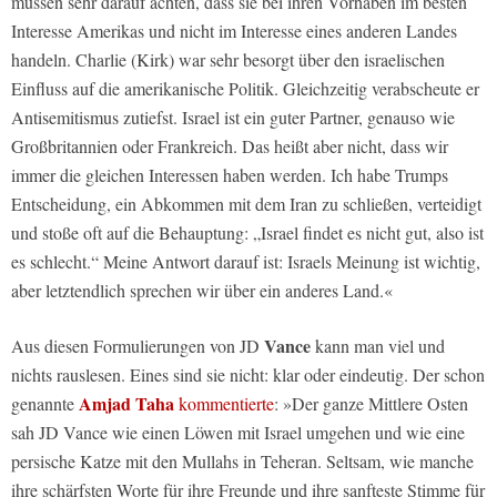
müssen sehr darauf achten, dass sie bei ihren Vorhaben im besten
Interesse Amerikas und nicht im Interesse eines anderen Landes
handeln. Charlie (Kirk) war sehr besorgt über den israelischen
Einfluss auf die amerikanische Politik. Gleichzeitig verabscheute er
Antisemitismus zutiefst. Israel ist ein guter Partner, genauso wie
Großbritannien oder Frankreich. Das heißt aber nicht, dass wir
immer die gleichen Interessen haben werden. Ich habe Trumps
Entscheidung, ein Abkommen mit dem Iran zu schließen, verteidigt
und stoße oft auf die Behauptung: „Israel findet es nicht gut, also ist
es schlecht.“ Meine Antwort darauf ist: Israels Meinung ist wichtig,
aber letztendlich sprechen wir über ein anderes Land.«
Vance
Aus diesen Formulierungen von JD
kann man viel und
nichts rauslesen. Eines sind sie nicht: klar oder eindeutig. Der schon
Amjad Taha
genannte
kommentierte
: »Der ganze Mittlere Osten
sah JD Vance wie einen Löwen mit Israel umgehen und wie eine
persische Katze mit den Mullahs in Teheran. Seltsam, wie manche
ihre schärfsten Worte für ihre Freunde und ihre sanfteste Stimme für