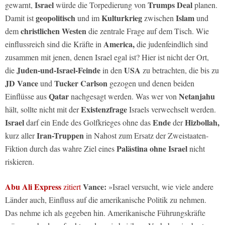
Israel
Trumps Deal
gewarnt,
würde die Torpedierung von
planen.
geopolitisch
Kulturkrieg
Islam
Damit ist
und im
zwischen
und
christlichen Westen
dem
die zentrale Frage auf dem Tisch. Wie
America,
einflussreich sind die Kräfte in
die judenfeindlich sind
zusammen mit jenen, denen Israel egal ist? Hier ist nicht der Ort,
Juden-und-Israel-Feinde
USA
die
in den
zu betrachten, die bis zu
JD Vance
Tucker Carlson
und
gezogen und denen beiden
Qatar
Netanjahu
Einflüsse aus
nachgesagt werden. Was wer von
Existenzfrage
hält, sollte nicht mit der
Israels verwechselt werden.
Israel
Ende
Hizbollah,
darf ein Ende des Golfkrieges ohne das
der
Iran-Truppen
kurz aller
in Nahost zum Ersatz der Zweistaaten-
Palästina ohne Israel
Fiktion durch das wahre Ziel eines
nicht
riskieren.
Abu Ali Express
Vance:
zitiert
»Israel versucht, wie viele andere
Länder auch, Einfluss auf die amerikanische Politik zu nehmen.
Das nehme ich als gegeben hin. Amerikanische Führungskräfte