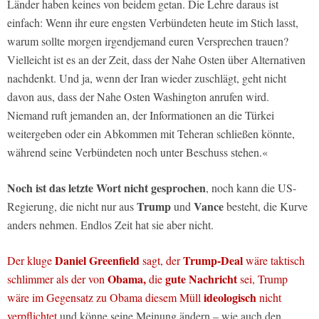
Länder haben keines von beidem getan. Die Lehre daraus ist
einfach: Wenn ihr eure engsten Verbündeten heute im Stich lasst,
warum sollte morgen irgendjemand euren Versprechen trauen?
Vielleicht ist es an der Zeit, dass der Nahe Osten über Alternativen
nachdenkt. Und ja, wenn der Iran wieder zuschlägt, geht nicht
davon aus, dass der Nahe Osten Washington anrufen wird.
Niemand ruft jemanden an, der Informationen an die Türkei
weitergeben oder ein Abkommen mit Teheran schließen könnte,
während seine Verbündeten noch unter Beschuss stehen.«
Noch ist das letzte Wort nicht gesprochen
, noch kann die US-
Trump
Vance
Regierung, die nicht nur aus
und
besteht, die Kurve
anders nehmen. Endlos Zeit hat sie aber nicht.
Daniel Greenfield
Trump-Deal
Der kluge
sagt, der
wäre taktisch
Obama,
gute Nachricht
schlimmer als der von
die
sei, Trump
ideologisch
wäre im Gegensatz zu Obama diesem Müll
nicht
verpflichtet
und könne seine Meinung ändern – wie auch den