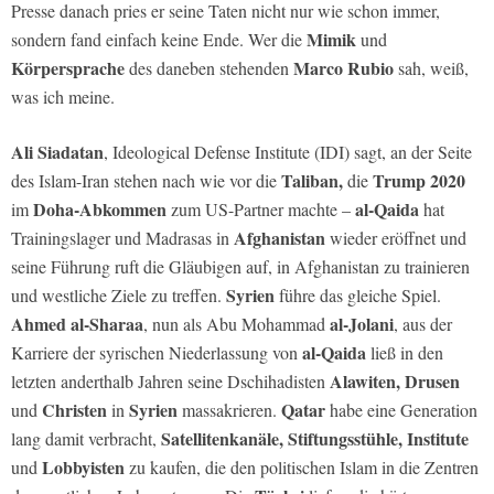
Presse danach pries er seine Taten nicht nur wie schon immer,
Mimik
sondern fand einfach keine Ende. Wer die
und
Körpersprache
Marco Rubio
des daneben stehenden
sah, weiß,
was ich meine.
Ali Siadatan
, Ideological Defense Institute (IDI) sagt, an der Seite
Taliban,
Trump 2020
des Islam-Iran stehen nach wie vor die
die
Doha-Abkommen
al-Qaida
im
zum US-Partner machte –
hat
Afghanistan
Trainingslager und Madrasas in
wieder eröffnet und
seine Führung ruft die Gläubigen auf, in Afghanistan zu trainieren
Syrien
und westliche Ziele zu treffen.
führe das gleiche Spiel.
Ahmed al-Sharaa
al-Jolani
, nun als Abu Mohammad
, aus der
al-Qaida
Karriere der syrischen Niederlassung von
ließ in den
Alawiten, Drusen
letzten anderthalb Jahren seine Dschihadisten
Christen
Syrien
Qatar
und
in
massakrieren.
habe eine Generation
Satellitenkanäle,
Stiftungsstühle, Institute
lang damit verbracht,
Lobbyisten
und
zu kaufen, die den politischen Islam in die Zentren