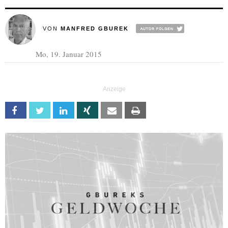
VON
MANFRED GBUREK
Mo, 19. Januar 2015
Facebook
Twitter
Linkedin
Xing
Email
Print