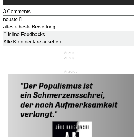
3
Comments
neuste
älteste
beste Bewertung
Inline Feedbacks
Alle Kommentare ansehen
Anzeige