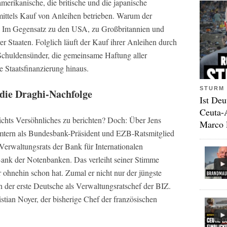
merikanische, die britische und die japanische
mittels Kauf von Anleihen betrieben. Warum der
and: Im Gegensatz zu den USA, zu Großbritannien und
r Staaten. Folglich läuft der Kauf ihrer Anleihen durch
Schuldensünder, die gemeinsame Haftung aller
e Staatsfinanzierung hinaus.
STURM 
die Draghi-Nachfolge
Ist Deu
Ceuta-
chts Versöhnliches zu berichten? Doch: Über Jens
Marco 
mtern als Bundesbank-Präsident und EZB-Ratsmitglied
erwaltungsrats der Bank für Internationalen
 Bank der Notenbanken. Das verleiht seiner Stimme
r ohnehin schon hat. Zumal er nicht nur der jüngste
h der erste Deutsche als Verwaltungsratschef der BIZ.
tian Noyer, der bisherige Chef der französischen