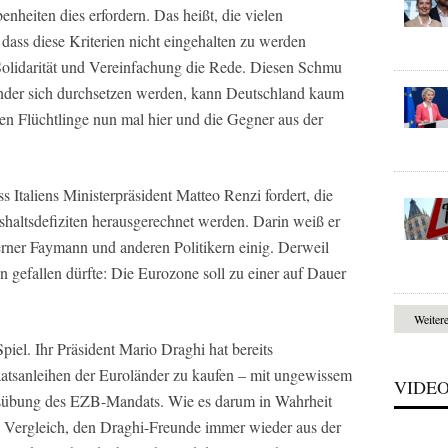
nheiten dies erfordern. Das heißt, die vielen
dass diese Kriterien nicht eingehalten zu werden
 Solidarität und Vereinfachung die Rede. Diesen Schmu
änder sich durchsetzen werden, kann Deutschland kaum
en Flüchtlinge nun mal hier und die Gegner aus der
ss Italiens Ministerpräsident Matteo Renzi fordert, die
shaltsdefiziten herausgerechnet werden. Darin weiß er
rner Faymann und anderen Politikern einig. Derweil
n gefallen dürfte: Die Eurozone soll zu einer auf Dauer
Weiter
el. Ihr Präsident Mario Draghi hat bereits
atsanleihen der Euroländer zu kaufen – mit ungewissem
VIDE
sübung des EZB-Mandats. Wie es darum in Wahrheit
efen Vergleich, den Draghi-Freunde immer wieder aus der