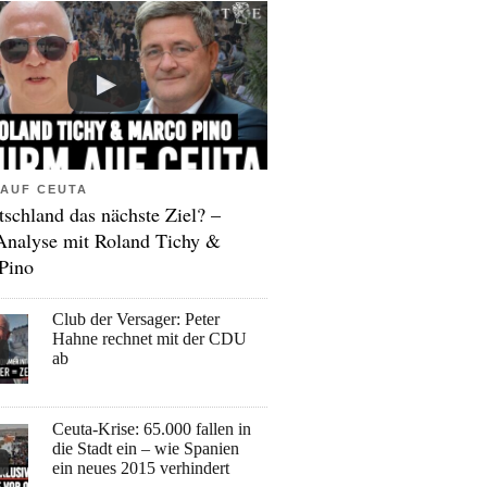
AUF CEUTA
tschland das nächste Ziel? –
Analyse mit Roland Tichy &
Pino
Club der Versager: Peter
Hahne rechnet mit der CDU
ab
Ceuta-Krise: 65.000 fallen in
die Stadt ein – wie Spanien
ein neues 2015 verhindert