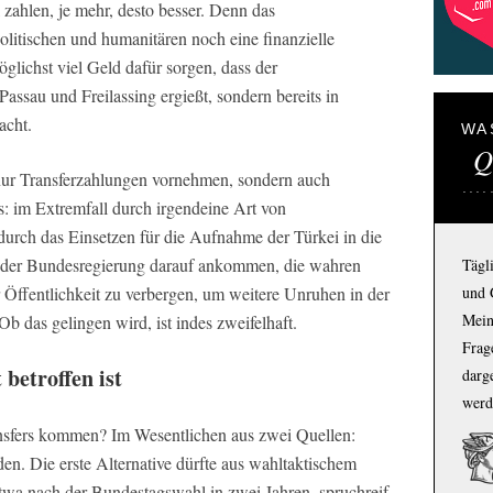
zahlen, je mehr, desto besser. Denn das
olitischen und humanitären noch eine finanzielle
ichst viel Geld dafür sorgen, dass der
 Passau und Freilassing ergießt, sondern bereits in
acht.
WA
Q
 nur Transferzahlungen vornehmen, sondern auch
: im Extremfall durch irgendeine Art von
durch das Einsetzen für die Aufnahme der Türkei in die
ht der Bundesregierung darauf ankommen, die wahren
Tägl
und 
 Öffentlichkeit zu verbergen, um weitere Unruhen in der
Mein
 das gelingen wird, ist indes zweifelhaft.
Frage
betroffen ist
darg
werd
ansfers kommen? Im Wesentlichen aus zwei Quellen:
en. Die erste Alternative dürfte aus wahltaktischem
twa nach der Bundestagswahl in zwei Jahren, spruchreif