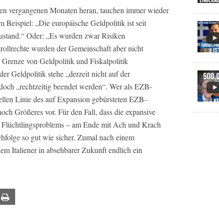
en vergangenen Monaten heran, tauchen immer wieder
 Beispiel: „Die europäische Geldpolitik ist seit
stand.“ Oder: „Es wurden zwar Risiken
rollrechte wurden der Gemeinschaft aber nicht
 Grenze von Geldpolitik und Fiskalpolitik
r Geldpolitik stehe „derzeit nicht auf der
doch „rechtzeitig beendet werden“. Wer als EZB-
ziellen Linie des auf Expansion gebürsteten EZB-
noch Größeres vor. Für den Fall, dass die expansive
es Flüchtlingsproblems – am Ende mit Ach und Krach
chfolge so gut wie sicher. Zumal nach einem
m Italiener in absehbarer Zukunft endlich ein
ail
Print