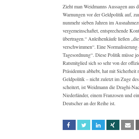
Zieht man Weidmanns Aussagen aus d
Warnungen vor der Geldpolitik auf, zum
nunmehr sieben Jahren im Ausnahmezu
vergemeinschaftet, entsprechende Kont
übertragen.“ Anleihenkäufe ließen „die
verschwimmen“. Eine Normalisierung de
Tagesordnung“. Diese Politik müsse je
Ratsmitglied sich so sehr von der offi
Präsidenten abhebt, hat mit Sicherheit 
Geldpolitik – nicht zuletzt im Zuge d
scheitert, ist Weidmann die Draghi-Na
Niederländer, einem Franzosen und eine
Deutscher an der Reihe ist.
Facebook
Twitter
Linkedin
Xing
Em