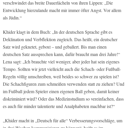
verschwindet das breite Dauerlächeln von ihren Lippen: „Die
Entwicklung hierzulande macht mir immer öfter Angst. Vor allem
als Jüdin.“
Khider klagt in dem Buch: „In der deutschen Sprache gibt es
Deklination und Verbflektion zugleich. Das heißt, ein deutscher
Satz wird geknetet, geboxt – und geballert. Bis man einen
deutschen Satz aussprechen kann, dafür braucht man drei Jahre!“
Lena sagt: „Ich brauchte viel weniger, aber jeder hat sein eigenes
Tempo. Sollten wir jetzt vielleicht auch die Schach- oder Fußball-
Regeln völlig umschreiben, weil beides so schwer zu spielen ist?
Die Schachfiguren zum schmeißen verwenden statt zu ziehen? Und
im Fußball jedem Spieler einen eigenen Ball geben, damit keiner
diskriminiert wird? Oder das Medizinstudium so vereinfachen, dass
es auch für minder talentierte und Analphabeten machbar ist?“
„Khider macht in „Deutsch für alle“ Verbesserungsvorschläge, um
in drei Wochen kommunizieren zu können“, heißt es im