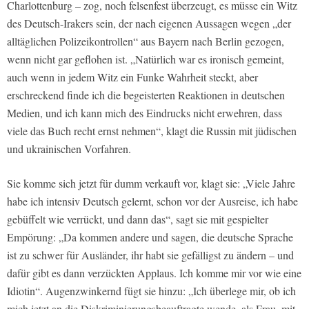
Charlottenburg – zog, noch felsenfest überzeugt, es müsse ein Witz
des Deutsch-Irakers sein, der nach eigenen Aussagen wegen „der
alltäglichen Polizeikontrollen“ aus Bayern nach Berlin gezogen,
wenn nicht gar geflohen ist. „Natürlich war es ironisch gemeint,
auch wenn in jedem Witz ein Funke Wahrheit steckt, aber
erschreckend finde ich die begeisterten Reaktionen in deutschen
Medien, und ich kann mich des Eindrucks nicht erwehren, dass
viele das Buch recht ernst nehmen“, klagt die Russin mit jüdischen
und ukrainischen Vorfahren.
Sie komme sich jetzt für dumm verkauft vor, klagt sie: „Viele Jahre
habe ich intensiv Deutsch gelernt, schon vor der Ausreise, ich habe
gebüffelt wie verrückt, und dann das“, sagt sie mit gespielter
Empörung: „Da kommen andere und sagen, die deutsche Sprache
ist zu schwer für Ausländer, ihr habt sie gefälligst zu ändern – und
dafür gibt es dann verzückten Applaus. Ich komme mir vor wie eine
Idiotin“. Augenzwinkernd fügt sie hinzu: „Ich überlege mir, ob ich
mich jetzt an die Diskriminierungsbeauftragte wende, als Frau, mit