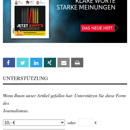
Facebook
Twitter
Linkedin
Xing
Email
Print
UNTERSTÜTZUNG
Wenn Ihnen unser Artikel gefallen hat: Unterstützen Sie diese Form
des
Journalismus.
oder
€