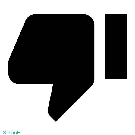
StefanH