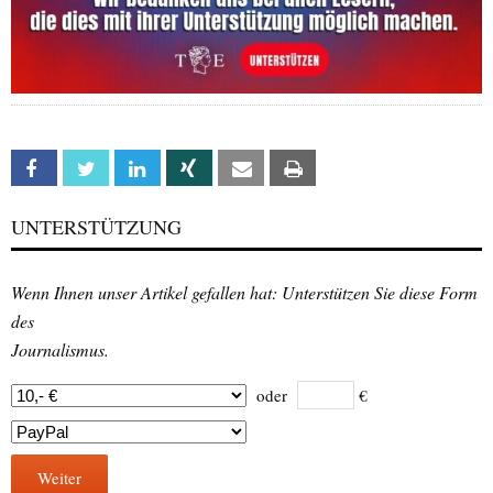
Facebook
Twitter
Linkedin
Xing
Email
Print
UNTERSTÜTZUNG
Wenn Ihnen unser Artikel gefallen hat: Unterstützen Sie diese Form
des
Journalismus.
oder
€
Weiter