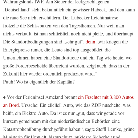
Währungsfonds IWF. Am Steuer der leckgeschlagenen
‚Deutschland‘ steht bekanntlich ein gewisser Habeck, und den kann
die raue See nicht erschüttern. Der Lübecker Leichtmatrose
frotzelte die Schissbuxen von den Tagesthemen. Nur weil man
nichts verkauft, ist man schließlich noch nicht pleite, und überhaupt:
Die Standortbedingungen sind „sehr gut“,
denn
„wir kriegen die
Energiepreise runter, die Leute sind top ausgebildet, die
Unternehmen haben eine Standorttreue und ein Tag wie heute, wo
große Förderbescheide überreicht wurden, zeigt auch, dass in der
Zukunft hier wieder ordentlich produziert wird.“
Puuh! Wo ist eigentlich der Kapitän?
♦ Vor der Ferieninsel Ameland brennt
ein Frachter mit 3.800 Autos
an Bord
. Ursache: Ein ellellell-Auto, wie das ZDF nuschelte, was
heißt, ein Elektro-Auto. Da ist es nur „gut, dass wir gerade vor
kurzem gemeinsam mit den niederländischen Behörden eine
Katastrophenübung durchgeführt haben“, sagte Steffi Lemke, grüne
Ministerin für Umwelt, Naturschutz, nukleare Sicherheit und