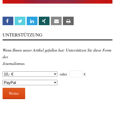
Facebook
Twitter
Linkedin
Xing
Email
Print
UNTERSTÜTZUNG
Wenn Ihnen unser Artikel gefallen hat: Unterstützen Sie diese Form
des
Journalismus.
oder
€
Weiter