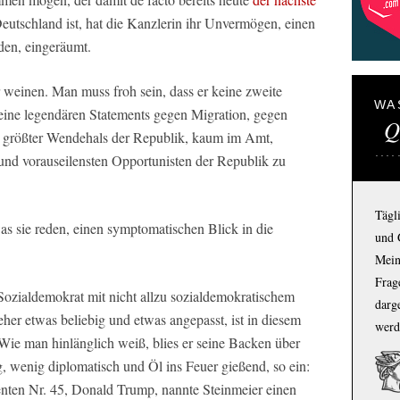
utschland ist, hat die Kanzlerin ihr Unvermögen, einen
den, eingeräumt.
weinen. Man muss froh sein, dass er keine zweite
WA
 seine legendären Statements gegen Migration, gegen
Q
als größter Wendehals der Republik, kaum im Amt,
 und vorauseilensten Opportunisten der Republik zu
Tägl
as sie reden, einen symptomatischen Blick in die
und 
Mein
Frage
r Sozialdemokrat mit nicht allzu sozialdemokratischem
darg
her etwas beliebig und etwas angepasst, ist in diesem
werd
Wie man hinlänglich weiß, blies er seine Backen über
, wenig diplomatisch und Öl ins Feuer gießend, so ein:
ten Nr. 45, Donald Trump, nannte Steinmeier einen