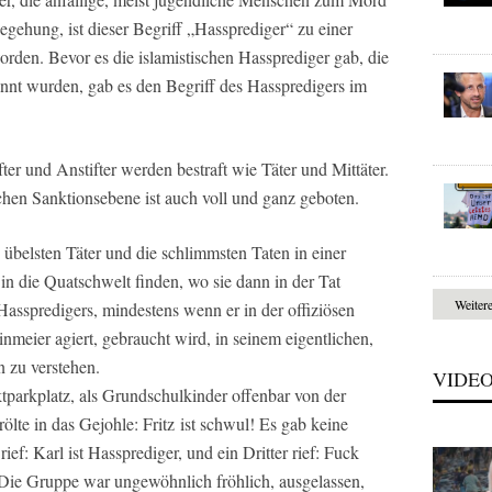
egehung, ist dieser Begriff „Hassprediger“ zu einer
worden. Bevor es die islamistischen Hassprediger gab, die
annt wurden, gab es den Begriff des Hasspredigers im
fter und Anstifter werden bestraft wie Täter und Mittäter.
ichen Sanktionsebene ist auch voll und ganz geboten.
übelsten Täter und die schlimmsten Taten in einer
in die Quatschwelt finden, wo sie dann in der Tat
Weiter
 Hasspredigers, mindestens wenn er in der offiziösen
nmeier agiert, gebraucht wird, in seinem eigentlichen,
n zu verstehen.
VIDE
tparkplatz, als Grundschulkinder offenbar von der
lte in das Gejohle: Fritz ist schwul! Es gab keine
ief: Karl ist Hassprediger, und ein Dritter rief: Fuck
. Die Gruppe war ungewöhnlich fröhlich, ausgelassen,