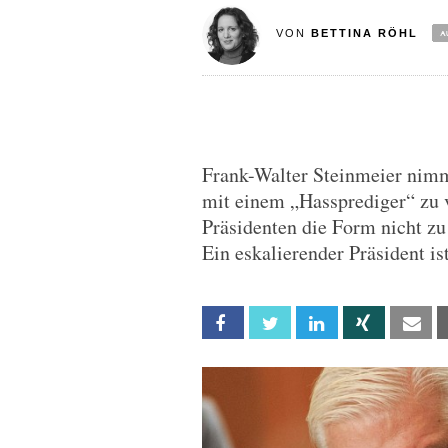
VON
BETTINA RÖHL
Frank-Walter Steinmeier nim
mit einem „Hassprediger“ zu
Präsidenten die Form nicht zu
Ein eskalierender Präsident is
Facebook
Twitter
Linkedin
Xing
Em