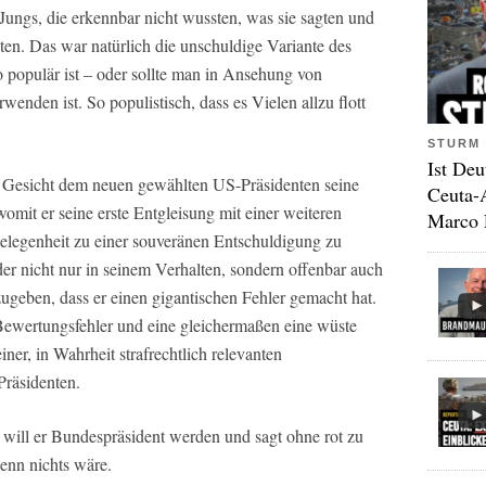
Jungs, die erkennbar nicht wussten, was sie sagten und
ten. Das war natürlich die unschuldige Variante des
 populär ist – oder sollte man in Ansehung von
wenden ist. So populistisch, dass es Vielen allzu flott
STURM 
Ist Deu
em Gesicht dem neuen gewählten US-Präsidenten seine
Ceuta-
omit er seine erste Entgleisung mit einer weiteren
Marco 
Gelegenheit zu einer souveränen Entschuldigung zu
der nicht nur in seinem Verhalten, sondern offenbar auch
zugeben, dass er einen gigantischen Fehler gemacht hat.
Bewertungsfehler und eine gleichermaßen eine wüste
iner, in Wahrheit strafrechtlich relevanten
Präsidenten.
will er Bundespräsident werden und sagt ohne rot zu
wenn nichts wäre.