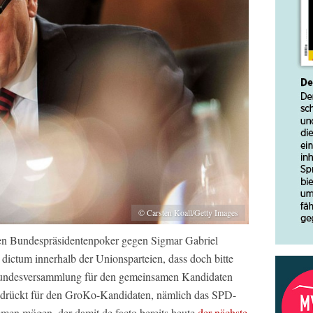
© Carsten Koall/Getty Images
en Bundespräsidentenpoker gegen Sigmar Gabriel
 dictum innerhalb der Unionsparteien, dass doch bitte
 Bundesversammlung für den gemeinsamen Kandidaten
drückt für den GroKo-Kandidaten, nämlich das SPD-
mmen mögen, der damit de facto bereits heute
der nächste