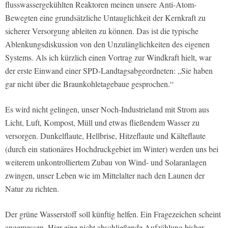
flusswassergekühlten Reaktoren meinen unsere Anti-Atom-
Bewegten eine grundsätzliche Untauglichkeit der Kernkraft zu
sicherer Versorgung ableiten zu können. Das ist die typische
Ablenkungsdiskussion von den Unzulänglichkeiten des eigenen
Systems. Als ich kürzlich einen Vortrag zur Windkraft hielt, war
der erste Einwand einer SPD-Landtagsabgeordneten: „Sie haben
gar nicht über die Braunkohletagebaue gesprochen.“
Es wird nicht gelingen, unser Noch-Industrieland mit Strom aus
Licht, Luft, Kompost, Müll und etwas fließendem Wasser zu
versorgen. Dunkelflaute, Hellbrise, Hitzeflaute und Kälteflaute
(durch ein stationäres Hochdruckgebiet im Winter) werden uns bei
weiterem unkontrolliertem Zubau von Wind- und Solaranlagen
zwingen, unser Leben wie im Mittelalter nach den Launen der
Natur zu richten.
Der grüne Wasserstoff soll künftig helfen. Ein Fragezeichen scheint
angemessen. Hier eine nicht abschließende Aufzählung bisher