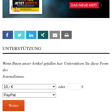
Facebook
Twitter
Linkedin
Xing
Email
Print
UNTERSTÜTZUNG
Wenn Ihnen unser Artikel gefallen hat: Unterstützen Sie diese Form
des
Journalismus.
oder
€
Weiter