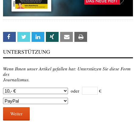
Facebook
Twitter
Linkedin
Xing
Email
Print
UNTERSTÜTZUNG
Wenn Ihnen unser Artikel gefallen hat: Unterstützen Sie diese Form
des
Journalismus.
oder
€
Weiter