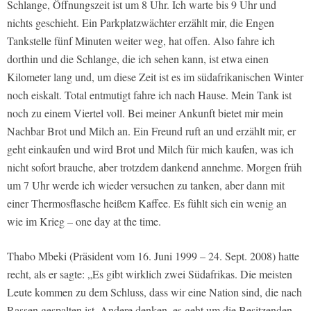
Schlange, Öffnungszeit ist um 8 Uhr. Ich warte bis 9 Uhr und
nichts geschieht. Ein Parkplatzwächter erzählt mir, die Engen
Tankstelle fünf Minuten weiter weg, hat offen. Also fahre ich
dorthin und die Schlange, die ich sehen kann, ist etwa einen
Kilometer lang und, um diese Zeit ist es im südafrikanischen Winter
noch eiskalt. Total entmutigt fahre ich nach Hause. Mein Tank ist
noch zu einem Viertel voll. Bei meiner Ankunft bietet mir mein
Nachbar Brot und Milch an. Ein Freund ruft an und erzählt mir, er
geht einkaufen und wird Brot und Milch für mich kaufen, was ich
nicht sofort brauche, aber trotzdem dankend annehme. Morgen früh
um 7 Uhr werde ich wieder versuchen zu tanken, aber dann mit
einer Thermosflasche heißem Kaffee. Es fühlt sich ein wenig an
wie im Krieg – one day at the time.
Thabo Mbeki (Präsident vom 16. Juni 1999 – 24. Sept. 2008) hatte
recht, als er sagte: „Es gibt wirklich zwei Südafrikas. Die meisten
Leute kommen zu dem Schluss, dass wir eine Nation sind, die nach
Rassen gespalten ist. Andere denken, es geht um die Besitzenden